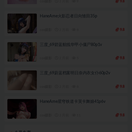
cos摄影
2 月前
9
9.8
HaneAme火影忍者日向雏田35p
cos摄影
2 月前
8
9.8
三度_69碧蓝航线华甲小僵尸80p1v
cos摄影
2 月前
5
9.8
三度_69蔚蓝档案明日奈内衣女仆60p2v
cos摄影
2 月前
8
9.8
HaneAme星穹铁道卡芙卡舞娘41p6v
cos摄影
2 月前
11
9.8