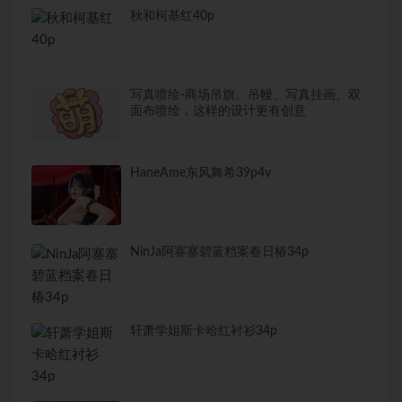
秋和柯基红40p
写真喷绘-商场吊旗、吊幔、写真挂画、双
面布喷绘，这样的设计更有创意
HaneAme东风舞希39p4v
NinJa阿寨寨碧蓝档案春日椿34p
轩萧学姐斯卡哈红衬衫34p