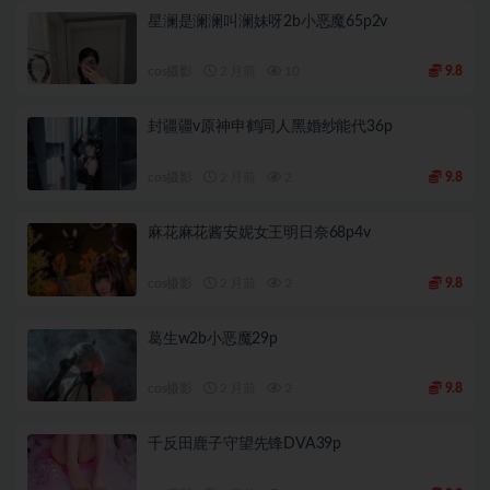
星澜是澜澜叫澜妹呀2b小恶魔65p2v
cos摄影
2 月前
10
9.8
封疆疆v原神申鹤同人黑婚纱能代36p
cos摄影
2 月前
2
9.8
麻花麻花酱安妮女王明日奈68p4v
cos摄影
2 月前
2
9.8
葛生w2b小恶魔29p
cos摄影
2 月前
2
9.8
千反田鹿子守望先锋DVA39p