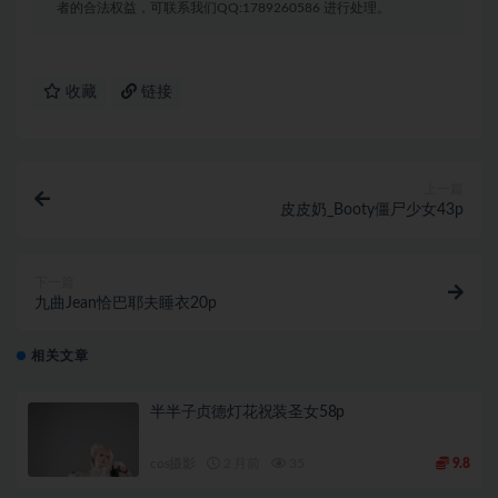
者的合法权益，可联系我们QQ:1789260586 进行处理。
收藏
链接
上一篇
皮皮奶_Booty僵尸少女43p
下一篇
九曲Jean恰巴耶夫睡衣20p
相关文章
半半子贞德灯花祝装圣女58p
cos摄影
2 月前
35
9.8