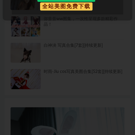
全站美图免费下载
弥音音ww图集，一次性呈现多款精彩作
品！
白神泱 写真合集[7套][持续更新]
时雨-Jiu cos写真美图合集[52套][持续更新]