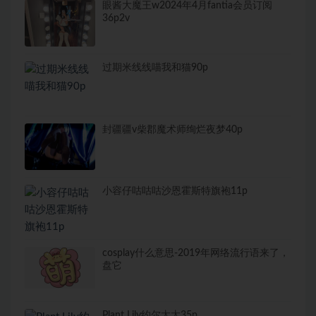
眼酱大魔王w2024年4月fantia会员订阅
36p2v
过期米线线喵我和猫90p
封疆疆v柴郡魔术师绚烂夜梦40p
小容仔咕咕咕沙恩霍斯特旗袍11p
cosplay什么意思-2019年网络流行语来了，
盘它
Plant Lily约尔太太35p