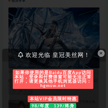
会员专享
×
欢迎光临 皇冠美丝网！
Luisa_零纱 – 微博coser全部作品[写真合集]
如果你使用的是Baidu百度App访问
本站，登录和付费弹窗可能无法正常
少女秩序-微博coser全部作品[写真合集]42
打开，请更换其他手机浏览器访问：
套[持续更新]
hgmsw.net
本站VIP会员限时特惠
Kim Gap-ju (김갑주) – 韩国妹子写真合集
98/年度 139/终身