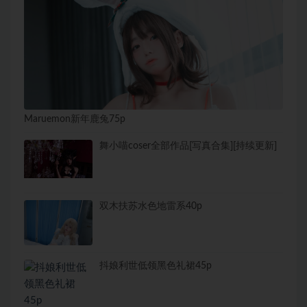
Maruemon新年鹿兔75p
舞小喵coser全部作品[写真合集][持续更新]
双木扶苏水色地雷系40p
抖娘利世低领黑色礼裙45p