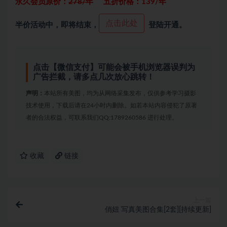
永久会员原价：
278/年
五折价格：139/年
点击此处
半价活动中，即将结束，
登陆开通。
点击【微信支付】可能会被手机浏览器误判为
广告拦截，请多点几次放心跳转！
声明：
本站所有美图，均为从网络采集发布，仅供参考学习摄影
技术使用，下载后请在24小时内删除。如若本站内容侵犯了原著
者的合法权益，可联系我们QQ:1789260586 进行处理。
收藏
链接
上一篇
俏妞 写真美图合集[2套][持续更新]