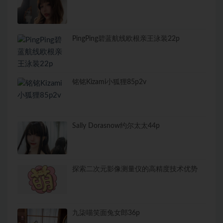
PingPing碧蓝航线欧根亲王泳装22p
铭铭Kizami小狐狸85p2v
Sally Dorasnow约尔太太44p
探索二次元影像测量仪的高精度技术优势
九柒喵笑面兔女郎36p