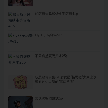
韶陌陌大凤婚纱束手陌陌41p
ElyEE子玛奇玛61p
不呆猫盛夏死库水25p
杨思敏写真集-70后女星“杨思敏”大家应该
都看过她出演的“三级片”吧！
蠢沫沫熊猫娘105p