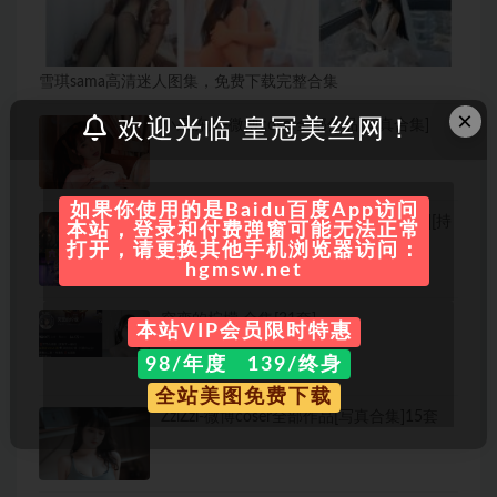
雪琪sama高清迷人图集，免费下载完整合集
×
欢迎光临 皇冠美丝网！
小果冻儿-微博coser全部作品[写真合集]
如果你使用的是Baidu百度App访问
六二二同学 COS作品最全图包合集[8套][持
本站，登录和付费弹窗可能无法正常
续更新]
打开，请更换其他手机浏览器访问：
hgmsw.net
突变的柠檬 合集[31套]
本站VIP会员限时特惠
98/年度 139/终身
全站美图免费下载
ZziZzi-微博coser全部作品[写真合集]15套