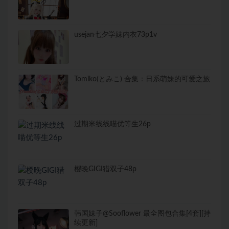
usejan七夕学妹内衣73p1v
Tomiko(とみこ) 合集：日系萌妹的可爱之旅
过期米线线喵优等生26p
樱晚GIGI猎双子48p
韩国妹子@Sooflower 最全图包合集[4套][持
续更新]