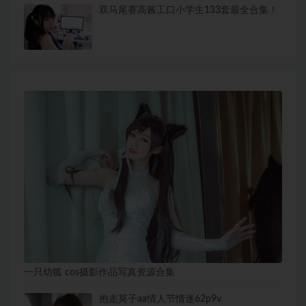
双马尾赛高酱工口小学生133套最全合集！
一只幼狐 cos摄影作品写真资源合集
抱走莫子aa情人节情迷62p9v