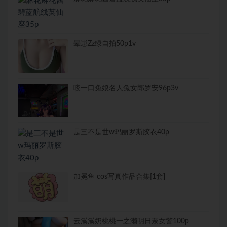
晕崽Zz绿自拍50p1v
咬一口兔娘名人兔女郎罗安96p3v
是三不是世w玛丽罗斯胶衣40p
加冕鱼 cos写真作品合集[1套]
云溪溪奶桃桃一之濑明日奈女警100p