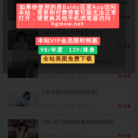
Natsuko夏夏子 – 微博coser全部作品[写真合集
如果你使用的是Baidu百度App访问
27套][持续更新]
本站，登录和付费弹窗可能无法正常
会员专享
2 年前
51
专属
打开，请更换其他手机浏览器访问：
hgmsw.net
rua阮阮 写真合集[10套][持续更新]
本站VIP会员限时特惠
会员专享
2 年前
66
专属
98/年度 139/终身
全站美图免费下载
徐珺大哥 微密圈合集[18套][持续更新]
会员专享
2 年前
196
专属
千澄 写真合集[5套][持续更新]
会员专享
2 年前
280
专属
三無人型 写真资源合集[5套][持续更新]
会员专享
2 年前
29
专属