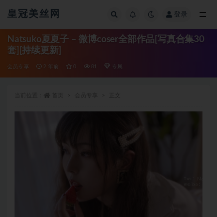
皇冠美丝网
登录
全部
Natsuko夏夏子 – 微博coser全部作品[写真合集30
套][持续更新]
会员专享
2 年前
0
81
专属
当前位置：
首页
会员专享
正文