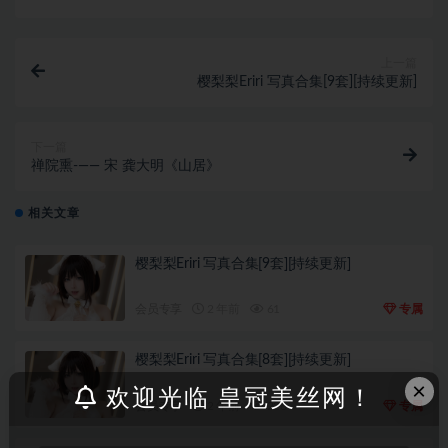
上一篇
樱梨梨Eriri 写真合集[9套][持续更新]
下一篇
禅院熏-—— 宋 龚大明《山居》
相关文章
樱梨梨Eriri 写真合集[9套][持续更新]
会员专享
2 年前
61
专属
樱梨梨Eriri 写真合集[8套][持续更新]
×
欢迎光临 皇冠美丝网！
会员专享
2 年前
226
专属