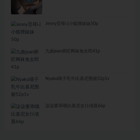
Jenny정제니小狐狸妹妹50p
九曲jean师匠网袜兔女郎41p
Nyako喵子乳牛比基尼围裙52p1v
柒柒要乖哦比基尼女仆清晨66p