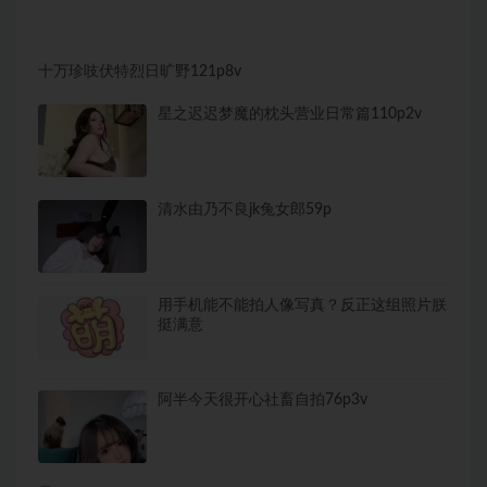
十万珍吱伏特烈日旷野121p8v
星之迟迟梦魔的枕头营业日常篇110p2v
清水由乃不良jk兔女郎59p
用手机能不能拍人像写真？反正这组照片朕
挺满意
阿半今天很开心社畜自拍76p3v