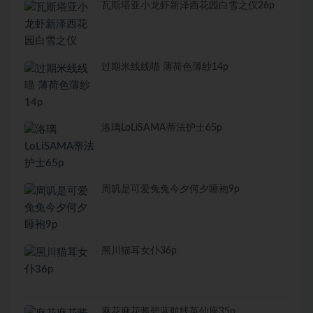
瓦斯塔亚小龙虾新泽西花园白雪之仪26p
过期米线线喵 薄荷色薄纱14p
洛璃LoLiSAMA蒂法护士65p
周叽是可爱兔兔今夕何夕睡袍9p
黑川猫耳女仆36p
麻花麻花酱碧蓝航线英仙座35p