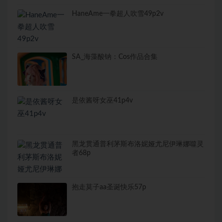
HaneAme一拳超人吹雪49p2v
SA_海藻酸钠：Cos作品合集
是依酱呀女巫41p4v
黑龙贯通普利茅斯布洛妮娅尤尼伊琳娜噬灵
者68p
抱走莫子aa圣诞快乐57p