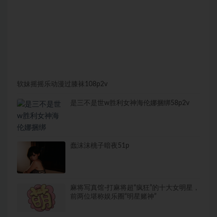
软妹摇摇乐动漫过膝袜108p2v
是三不是世w胜利女神海伦娜捆绑58p2v
蠢沫沫桃子暗夜51p
麻将写真馆-打麻将超“疯狂”的十大女明星，
前两位堪称娱乐圈“明星赌神”