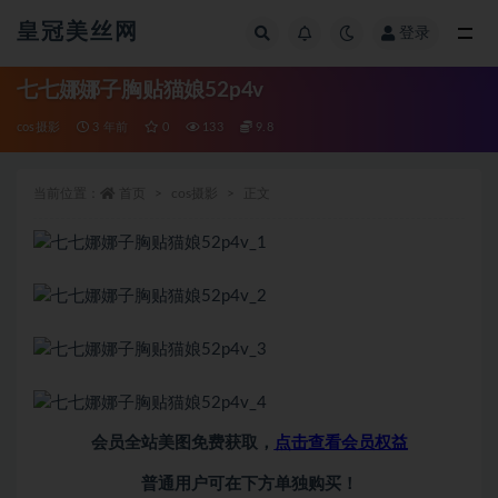
皇冠美丝网
登录
全部
七七娜娜子胸贴猫娘52p4v
cos摄影
3 年前
0
133
9.8
当前位置：
首页
cos摄影
正文
会员全站美图免费获取，
点击查看会员权益
普通用户可在下方单独购买！