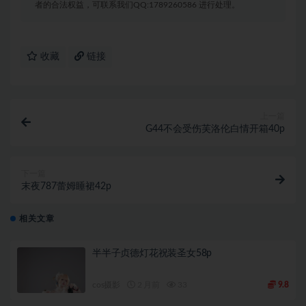
者的合法权益，可联系我们QQ:1789260586 进行处理。
收藏
链接
上一篇
G44不会受伤芙洛伦白情开箱40p
下一篇
末夜787蕾姆睡裙42p
相关文章
半半子贞德灯花祝装圣女58p
cos摄影
2 月前
33
9.8