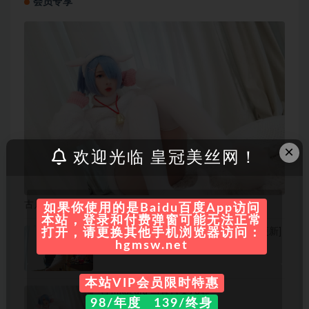
会员专享
×
欢迎光临 皇冠美丝网！
古川kagura 写真合集[持续更新]
如果你使用的是Baidu百度App访问
本站，登录和付费弹窗可能无法正常
萌琪琪Irene 写真美图合集[43套][持续更新]
打开，请更换其他手机浏览器访问：
hgmsw.net
本站VIP会员限时特惠
古川kagura 写真合集70套
98/年度 139/终身