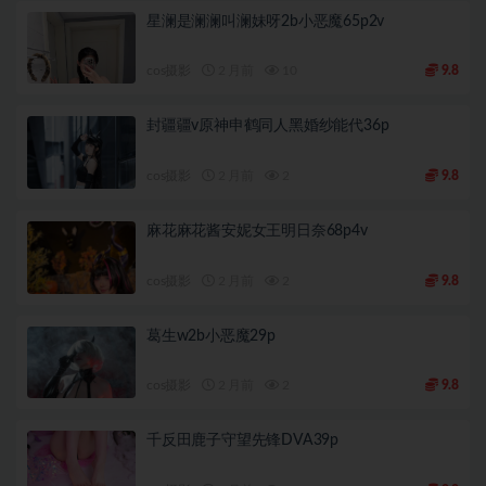
星澜是澜澜叫澜妹呀2b小恶魔65p2v
cos摄影
2 月前
10
9.8
封疆疆v原神申鹤同人黑婚纱能代36p
cos摄影
2 月前
2
9.8
麻花麻花酱安妮女王明日奈68p4v
cos摄影
2 月前
2
9.8
葛生w2b小恶魔29p
cos摄影
2 月前
2
9.8
千反田鹿子守望先锋DVA39p