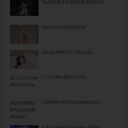
Tina很妖孽呀碧蓝航线建武旗袍39p
Sayo Momo鸣潮赞妮52p
Yuna윤아黎泰院午后阳光68p
三刀刀Miido透明女仆32p
白烨烨醉生梦死红丝绒旗袍50p8v
洛璃LoLiSAMA信浓相融一梦90p