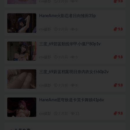
cos摄影
2 月前
9
9.8
HaneAme火影忍者日向雏田35p
cos摄影
2 月前
8
9.8
三度_69碧蓝航线华甲小僵尸80p1v
cos摄影
2 月前
5
9.8
三度_69蔚蓝档案明日奈内衣女仆60p2v
cos摄影
2 月前
8
9.8
HaneAme星穹铁道卡芙卡舞娘41p6v
cos摄影
2 月前
11
9.8