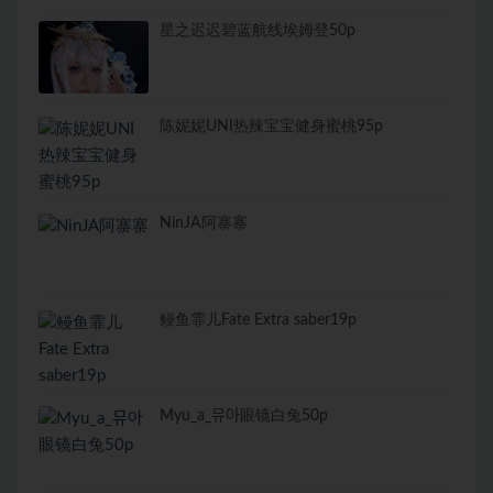
星之迟迟碧蓝航线埃姆登50p
陈妮妮UNI热辣宝宝健身蜜桃95p
NinJA阿寨寨
鳗鱼霏儿Fate Extra saber19p
Myu_a_뮤아眼镜白兔50p