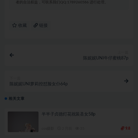
者的合法权益，可联系我们QQ:1789260586 进行处理。
收藏
链接
上一篇
陈妮妮UNI牛仔蜜桃87p
下一篇
陈妮妮UNI萝莉控怼脸女仆64p
相关文章
半半子贞德灯花祝装圣女58p
cos摄影
2 月前
35
9.8