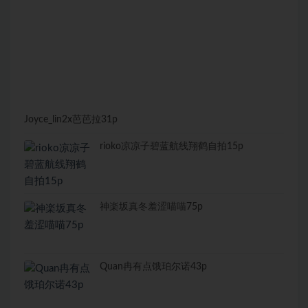
Joyce_lin2x芭芭拉31p
rioko凉凉子碧蓝航线翔鹤自拍15p
神楽坂真冬羞涩喵喵75p
Quan冉有点饿珀尔诺43p