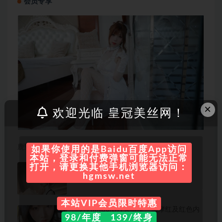
会员专享
×
欢迎光临 皇冠美丝网！
鹿野希 最全图包合集[42套][持续更新]
如果你使用的是Baidu百度App访问
本站，登录和付费弹窗可能无法正常
今日更新
打开，请更换其他手机浏览器访问：
hgmsw.net
本站VIP会员限时特惠
三刀刀miido图片天狼星、伽摩红及红色内
98/年度 139/终身
衣多套合集