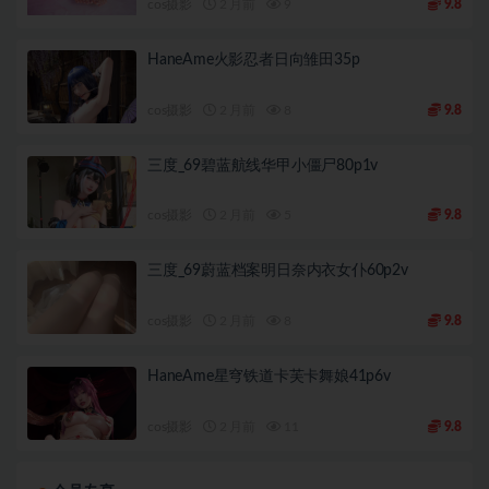
cos摄影
2 月前
9
9.8
HaneAme火影忍者日向雏田35p
cos摄影
2 月前
8
9.8
三度_69碧蓝航线华甲小僵尸80p1v
cos摄影
2 月前
5
9.8
三度_69蔚蓝档案明日奈内衣女仆60p2v
cos摄影
2 月前
8
9.8
HaneAme星穹铁道卡芙卡舞娘41p6v
cos摄影
2 月前
11
9.8