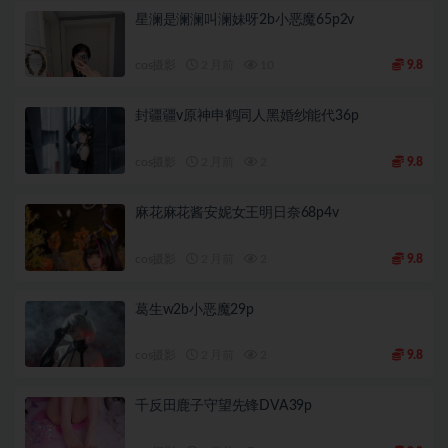
星澜是澜澜叫澜妹呀2b小恶魔65p2v
cos摄影
2 月前
10
9.8
封疆疆v原神申鹤同人黑婚纱能代36p
cos摄影
2 月前
2
9.8
麻花麻花酱安妮女王明日奈68p4v
cos摄影
2 月前
2
9.8
葛生w2b小恶魔29p
cos摄影
2 月前
2
9.8
千反田鹿子守望先锋DVA39p