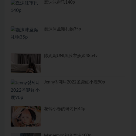
蠢沫沫审讯140p
蠢沫沫圣诞礼物35p
陈妮妮UNI黑胶衣妖姬48p4v
Jenny정제니2022圣诞红小鹿90p
花铃小春的研习日44p
Maruemon初音竞泳100p