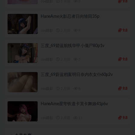
cos摄影
2 月前
9
9.8
HaneAme火影忍者日向雏田35p
cos摄影
2 月前
8
9.8
三度_69碧蓝航线华甲小僵尸80p1v
cos摄影
2 月前
5
9.8
三度_69蔚蓝档案明日奈内衣女仆60p2v
cos摄影
2 月前
8
9.8
HaneAme星穹铁道卡芙卡舞娘41p6v
cos摄影
2 月前
11
9.8