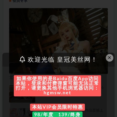
会员专享
×
欢迎光临 皇冠美丝网！
立花花 写真合集[4套][持续更新
如果你使用的是Baidu百度App访问
本站，登录和付费弹窗可能无法正常
Lavinia肉肉 – coser全部作品[写真合集86
打开，请更换其他手机浏览器访问：
套][持续更新]
hgmsw.net
本站VIP会员限时特惠
猫九酱sakura合集：甜美COS作品震撼上
98/年度 139/终身
线！