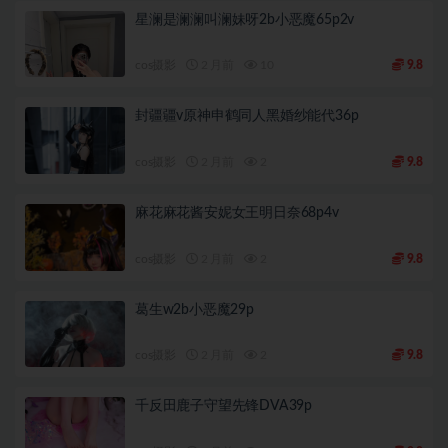
星澜是澜澜叫澜妹呀2b小恶魔65p2v
cos摄影
2 月前
10
9.8
封疆疆v原神申鹤同人黑婚纱能代36p
cos摄影
2 月前
2
9.8
麻花麻花酱安妮女王明日奈68p4v
cos摄影
2 月前
2
9.8
葛生w2b小恶魔29p
cos摄影
2 月前
2
9.8
千反田鹿子守望先锋DVA39p