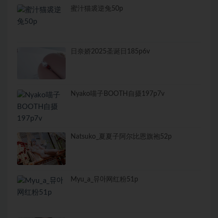
蜜汁猫裘逆兔50p
日奈娇2025圣诞日185p6v
Nyako喵子BOOTH自摄197p7v
Natsuko_夏夏子阿尔比恩旗袍52p
Myu_a_뮤아网红粉51p