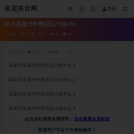
皇冠美丝网
登录
全部
如月灰凝光申鹤厄运小姐41p
cos摄影
3 年前
0
22
9.8
当前位置：
首页
cos摄影
正文
会员全站美图免费获取，
点击查看会员权益
普通用户可在下方单独购买！