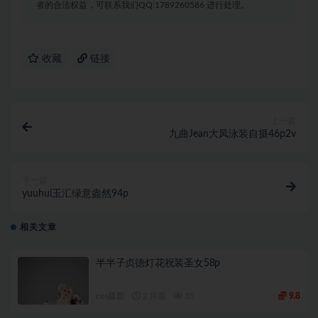
者的合法权益，可联系我们QQ:1789260586 进行处理。
收藏
链接
上一篇
九曲Jean大凤泳装自摄46p2v
下一篇
yuuhui玉汇绿意盎然94p
相关文章
半半子贞德灯花祝装圣女58p
cos摄影
2 月前
35
9.8