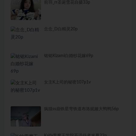
前羽_rr圣诞雪花自摄33p
念念_D白精灵20p
铭铭Kizami白婚纱花嫁69p
女主K上司的秘密107p1v
疯猫ss崩铁星穹铁道布洛妮娅大鸭鸭56p
KaYa萱魔王学院不适任者米夏22p