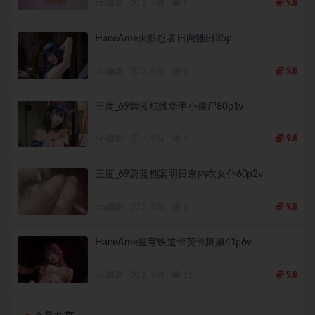
cos摄影
2 月前
9
9.8
HaneAme火影忍者日向雏田35p
cos摄影
2 月前
8
9.8
三度_69碧蓝航线华甲小僵尸80p1v
cos摄影
2 月前
5
9.8
三度_69蔚蓝档案明日奈内衣女仆60p2v
cos摄影
2 月前
8
9.8
HaneAme星穹铁道卡芙卡舞娘41p6v
cos摄影
2 月前
11
9.8