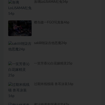
洛璃LoLiSAMA红兔54p
樱岛嗷一FGO写真集46p
sakiiii翎柒吉他恶魔24p
一笑芳香沁白花嫁精灵25p
过期米线线喵 兽耳泳装16p
蜜汁猫裘帝国通讯官47p