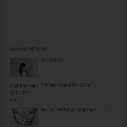
九曲jean房间学姐21p
屿鱼竞泳28p
밤비Bambi白色透明护士81p
HaneAme蝴蝶精灵和妖精94p6v