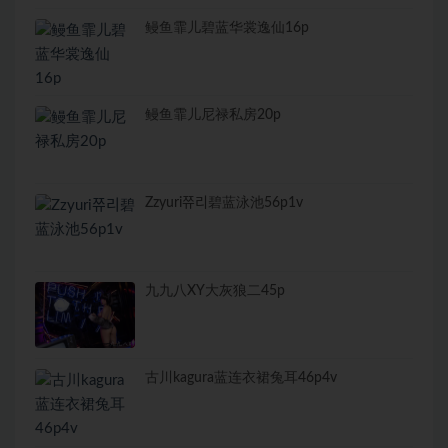
鳗鱼霏儿碧蓝华裳逸仙16p
鳗鱼霏儿尼禄私房20p
Zzyuri쮸리碧蓝泳池56p1v
九九八XY大灰狼二45p
古川kagura蓝连衣裙兔耳46p4v