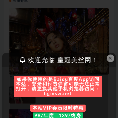
会员专享
×
欢迎光临 皇冠美丝网！
日本Coser@non摄影作品写真31套合集
如果你使用的是Baidu百度App访问
本站，登录和付费弹窗可能无法正常
B站@立盐盐 – 知名舞蹈UP主
打开，请更换其他手机浏览器访问：
hgmsw.net
本站VIP会员限时特惠
冰冰性感写真合集下载
98/年度 139/终身