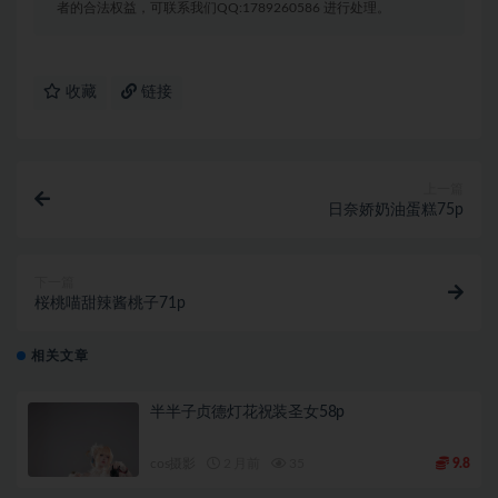
者的合法权益，可联系我们QQ:1789260586 进行处理。
收藏
链接
上一篇
日奈娇奶油蛋糕75p
下一篇
桜桃喵甜辣酱桃子71p
相关文章
半半子贞德灯花祝装圣女58p
cos摄影
2 月前
35
9.8