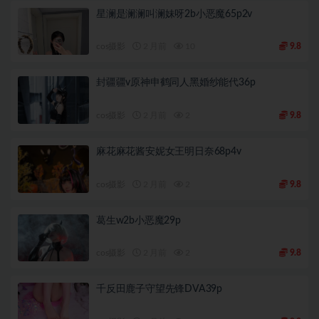
星澜是澜澜叫澜妹呀2b小恶魔65p2v
cos摄影
2 月前
10
9.8
封疆疆v原神申鹤同人黑婚纱能代36p
cos摄影
2 月前
2
9.8
麻花麻花酱安妮女王明日奈68p4v
cos摄影
2 月前
2
9.8
葛生w2b小恶魔29p
cos摄影
2 月前
2
9.8
千反田鹿子守望先锋DVA39p