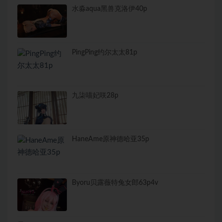
水淼aqua黑兽克洛伊40p
PingPing约尔太太81p
九柒喵妃咲28p
HaneAme原神德哈亚35p
Byoru贝露薇特兔女郎63p4v