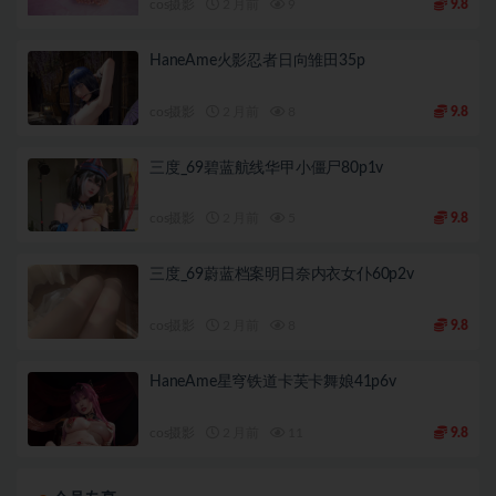
cos摄影
2 月前
9
9.8
HaneAme火影忍者日向雏田35p
cos摄影
2 月前
8
9.8
三度_69碧蓝航线华甲小僵尸80p1v
cos摄影
2 月前
5
9.8
三度_69蔚蓝档案明日奈内衣女仆60p2v
cos摄影
2 月前
8
9.8
HaneAme星穹铁道卡芙卡舞娘41p6v
cos摄影
2 月前
11
9.8