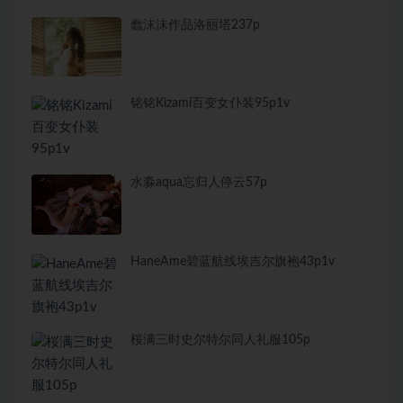
蠢沫沫作品洛丽塔237p
铭铭Kizami百变女仆装95p1v
水淼aqua忘归人停云57p
HaneAme碧蓝航线埃吉尔旗袍43p1v
桜满三时史尔特尔同人礼服105p