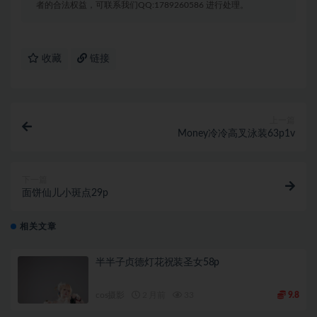
者的合法权益，可联系我们QQ:1789260586 进行处理。
收藏
链接
上一篇
Money冷冷高叉泳装63p1v
下一篇
面饼仙儿小斑点29p
相关文章
半半子贞德灯花祝装圣女58p
cos摄影
2 月前
33
9.8