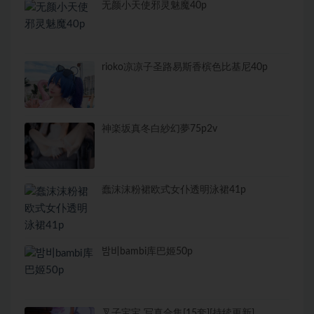
无颜小天使邪灵魅魔40p
rioko凉凉子圣路易斯香槟色比基尼40p
神楽坂真冬白紗幻夢75p2v
蠢沫沫粉裙欧式女仆透明泳裙41p
밤비bambi库巴姬50p
叉子宝宝 写真合集[15套][持续更新]