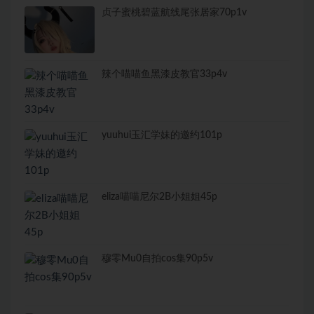
贞子蜜桃碧蓝航线尾张居家70p1v
辣个喵喵鱼黑漆皮教官33p4v
yuuhui玉汇学妹的邀约101p
eliza喵喵尼尔2B小姐姐45p
穆零Mu0自拍cos集90p5v