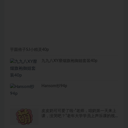
芋圆侑子SJ小精灵40p
九九八XY靡烟旗袍御姐套装40p
Hansom纱94p
皮皮奶可可爱了啦-“老师，咱奶第一天来上
课，没哭吧？”老年大学学员上声乐课的视
频走红，网友纷纷化身“皮皮精”