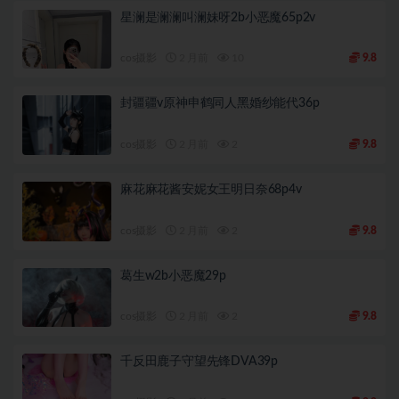
星澜是澜澜叫澜妹呀2b小恶魔65p2v
cos摄影
2 月前
10
9.8
封疆疆v原神申鹤同人黑婚纱能代36p
cos摄影
2 月前
2
9.8
麻花麻花酱安妮女王明日奈68p4v
cos摄影
2 月前
2
9.8
葛生w2b小恶魔29p
cos摄影
2 月前
2
9.8
千反田鹿子守望先锋DVA39p