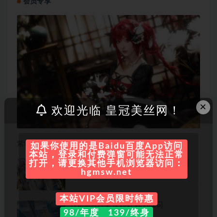
会员专享
×
欢迎光临 皇冠美丝网！
紫氯氯 cos写真美图合集[17套]
如果你使用的是Baidu百度App访问
本站，登录和付费弹窗可能无法正常
Shika小鹿鹿 写真合集[108套][持续更新]
打开，请更换其他手机浏览器访问：
hgmsw.net
本站VIP会员限时特惠
只是简言合集 [2151P12V3.2G]
98/年度 139/终身