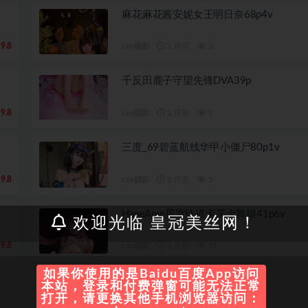
麻花麻花酱安妮女王明日奈68p4v
9.8
cos摄影
2 月前
2
千反田鹿子守望先锋DVA39p
9.8
cos摄影
2 月前
9
三度_69碧蓝航线华甲小僵尸80p1v
9.8
cos摄影
2 月前
5
HaneAme星穹铁道卡芙卡舞娘41p6v
欢迎光临 皇冠美丝网！
9.8
cos摄影
2 月前
11
如果你使用的是Baidu百度App访问
本站，登录和付费弹窗可能无法正常
打开，请更换其他手机浏览器访问：