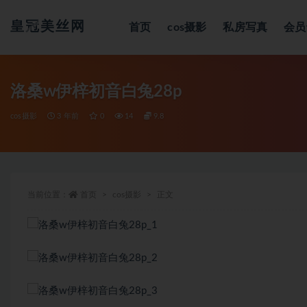
皇冠美丝网
首页
cos摄影
私房写真
会员
全部
洛桑w伊梓初音白兔28p
cos摄影
3 年前
0
14
9.8
当前位置：
首页
cos摄影
正文