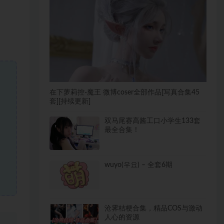
在下萝莉控-魔王 微博coser全部作品[写真合集45
套][持续更新]
双马尾赛高酱工口小学生133套
最全合集！
wuyo(우요) – 全套6期
沧霁桔梗合集，精品COS与激动
人心的资源