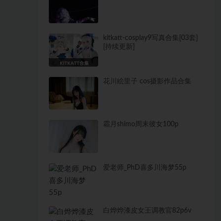
kitkatt-cosplay9写真合集[03套]
[持续更新]
花川絵里子 cos摄影作品合集
霜月shimo周末彼女100p
爱老师_PhD喜多川海梦55p
白烨烨漆皮女王调教官82p6v