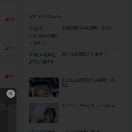
桜井宁宁温泉60p
9.8
洛璃LoLiSAMA透明护士40p
9.8
蠢沫沫黑色胶衣护士40p
9.8
星之迟迟碧蓝航线柴郡魔术师
32p
×
9.8
阿半今天很开心透明女仆39p
云溪溪奶桃桃心事44p