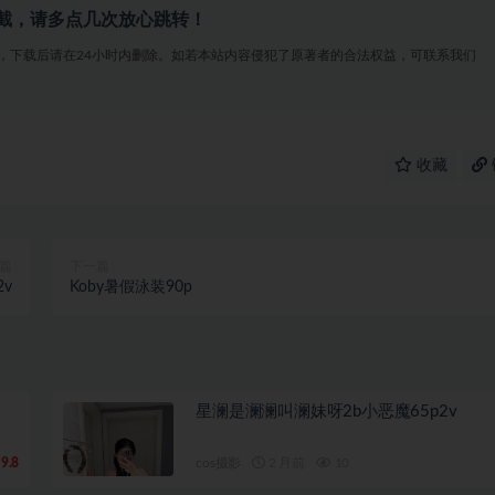
截，请多点几次放心跳转！
，下载后请在24小时内删除。如若本站内容侵犯了原著者的合法权益，可联系我们
收藏
篇
下一篇
v
Koby暑假泳装90p
星澜是澜澜叫澜妹呀2b小恶魔65p2v
9.8
cos摄影
2 月前
10