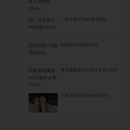
一笑芳香沁Sugar狐30p3v
封疆疆v玛修婚纱36p
香草喵露露2023兔年女警47p1v
轩萧学姐空姐室内灰丝37p