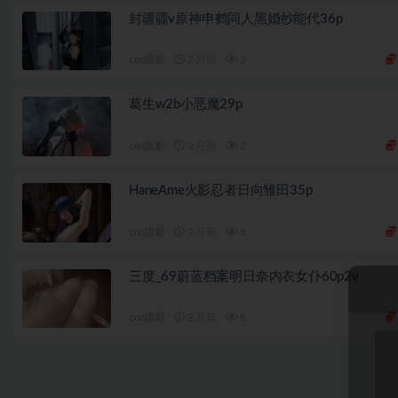
封疆疆v原神申鹤同人黑婚纱能代36p
cos摄影
2 月前
2
葛生w2b小恶魔29p
cos摄影
2 月前
2
HaneAme火影忍者日向雏田35p
cos摄影
2 月前
8
三度_69蔚蓝档案明日奈内衣女仆60p2v
cos摄影
2 月前
8