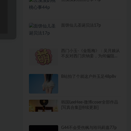
面饼仙儿圣诞贝法17p
西门小玉-《金瓶梅》：吴月娘从
不反对西门庆纳妾，为何偏阻止
李瓶儿进门？
B站拍了个就这户外玉足48p8v
韩国LeeHee-微博coser全部作品
[写真合集][持续更新]
G44不会受伤枫与玲玛莉嘉77p