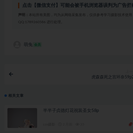
点击【微信支付】可能会被手机浏览器误判为广告拦
声明：
本站所有美图，均为从网络采集发布，仅供参考学习摄影技术使用
QQ:1789260586 进行处理。
萌兔
会员
上一
虎森森死之宫环奈59p2
相关文章
半半子贞德灯花祝装圣女58p
cos摄影
2 月前
35