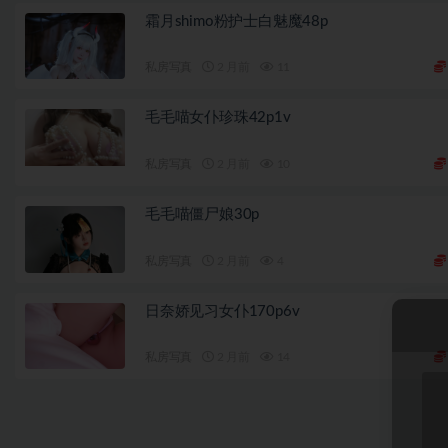
霜月shimo粉护士白魅魔48p
私房写真
2 月前
11
毛毛喵女仆珍珠42p1v
私房写真
2 月前
10
毛毛喵僵尸娘30p
私房写真
2 月前
4
日奈娇见习女仆170p6v
私房写真
2 月前
14