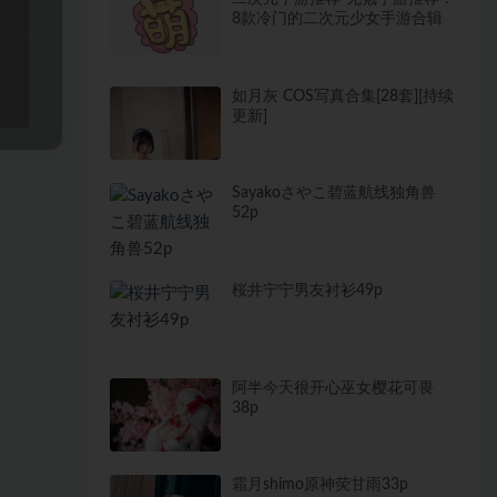
8款冷门的二次元少女手游合辑
如月灰 COS写真合集[28套][持续
更新]
Sayakoさやこ碧蓝航线独角兽
52p
桜井宁宁男友衬衫49p
阿半今天很开心巫女樱花可畏
38p
霜月shimo原神荧甘雨33p