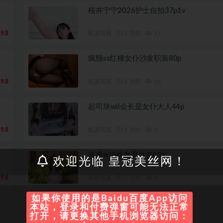
桜井宁宁2026护士自拍37p1v
9.8
私房写真
2 月前
13
疯猫ss红梯女仆沙发职装80p
9.8
私房写真
2 月前
18
起司块wii会长是女仆大人44p
9.8
私房写真
2 月前
3
洛桑w伊梓春夏之交45p
欢迎光临 皇冠美丝网！
9.8
私房写真
2 月前
8
如果你使用的是Baidu百度App访问
本站，登录和付费弹窗可能无法正常
打开，请更换其他手机浏览器访问：