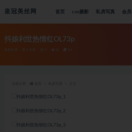
皇冠美丝网
首页
cos摄影
私房写真
会员
全部
抖娘利世热情红OL73p
私房写真
3 年前
0
22
9.8
当前位置：
首页
私房写真
正文