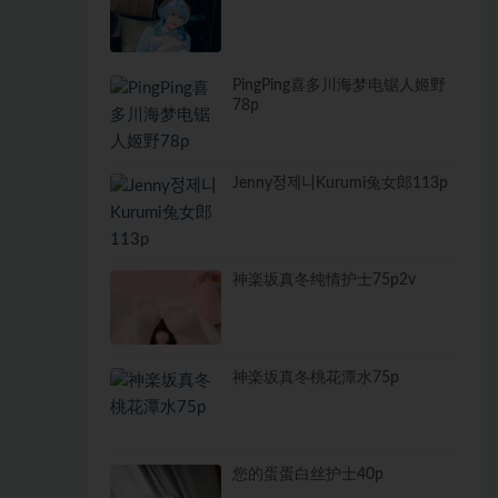
PingPing喜多川海梦电锯人姬野
78p
Jenny정제니Kurumi兔女郎113p
神楽坂真冬纯情护士75p2v
神楽坂真冬桃花潭水75p
您的蛋蛋白丝护士40p