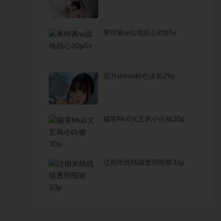
果咩酱w战地甜心20p5v
霜月shimo粉色泳装29p
穆零Mu0文艺风小白裙30p
过期米线线喵透明围裙33p