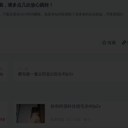
截，请多点几次放心跳转！
，下载后请在24小时内删除。如若本站内容侵犯了原著者的合法权益，可联系我们
收藏
篇
下一篇
p
樱岛嗷一魔太郎蓝白医生40p1v
秋和柯基科技猫毛衣40p2v
9.8
私房写真
2 月前
8