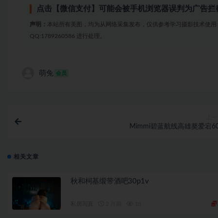
点击【微信支付】可能会被手机浏览器误判为广告拦
声明：
本站所有美图，均为从网络采集发布，仅供参考学习摄影技术使用
QQ:1789260586 进行处理。
萌兔
会员
上一
Mimmi碧蓝航线高雄獒爱宕60
相关文章
秋和柯基缎带酒吧30p1v
私房写真
2 月前
18