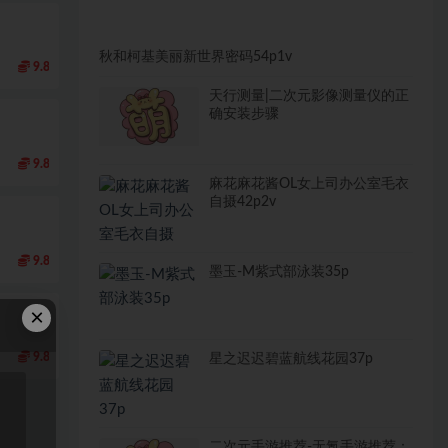
秋和柯基美丽新世界密码54p1v
9.8
天行测量|二次元影像测量仪的正
确安装步骤
9.8
麻花麻花酱OL女上司办公室毛衣
自摄42p2v
9.8
墨玉-M紫式部泳装35p
×
9.8
星之迟迟碧蓝航线花园37p
二次元手游推荐-无氪手游推荐：