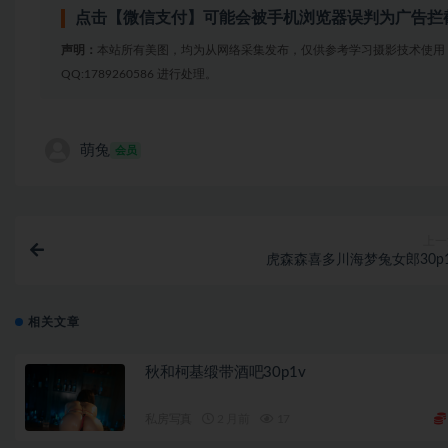
点击【微信支付】可能会被手机浏览器误判为广告拦
声明：
本站所有美图，均为从网络采集发布，仅供参考学习摄影技术使用
QQ:1789260586 进行处理。
萌兔
会员
上一
虎森森喜多川海梦兔女郎30p1
相关文章
秋和柯基缎带酒吧30p1v
私房写真
2 月前
17