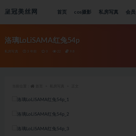
皇冠美丝网
首页
cos摄影
私房写真
会员
全部
洛璃LoLiSAMA红兔54p
私房写真
3 年前
0
22
9.8
当前位置：
首页
私房写真
正文