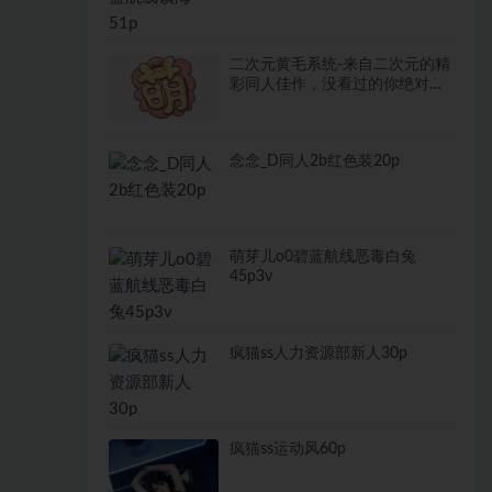
二次元黄毛系统-来自二次元的精
彩同人佳作，没看过的你绝对不
可错过
念念_D同人2b红色装20p
萌芽儿o0碧蓝航线恶毒白兔
45p3v
疯猫ss人力资源部新人30p
疯猫ss运动风60p