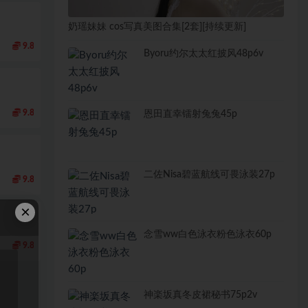
奶瑶妹妹 cos写真美图合集[2套][持续更新]
9.8
Byoru约尔太太红披风48p6v
9.8
恩田直幸镭射兔兔45p
二佐Nisa碧蓝航线可畏泳装27p
9.8
×
念雪ww白色泳衣粉色泳衣60p
9.8
神楽坂真冬皮裙秘书75p2v