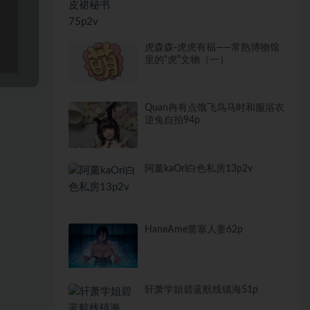
虎森森-虎虎有福——常熟博物馆
里的“虎”文物（一）
Quan冉有点饿飞鸟马时和服浴衣
逆兔自拍94p
阿薰kaOri白色私房13p2v
HaneAme蕾塞人妻62p
轩萧学姐碧蓝航线镇海51p