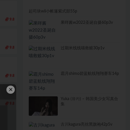
起司块wii小帐篷紫式部55p
9.8
果咩酱w2022圣诞自摄60p3v
9.8
过期米线线喵救赎30p1v
霜月shimo碧蓝航线翔翔赛车14p
9.8
×
Yuka (유카) – 韩国美少女写真合
9.8
集
古川kagura亮丝黑旗袍42p5v