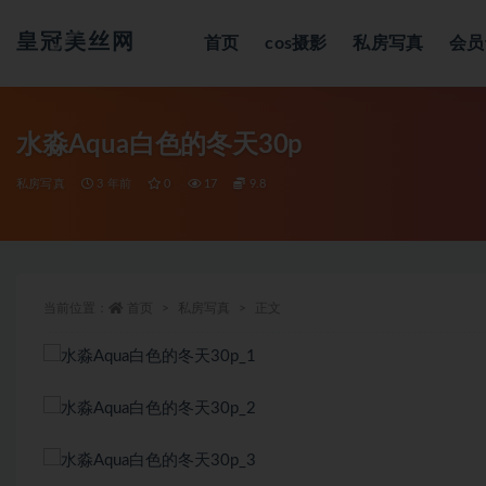
皇冠美丝网
首页
cos摄影
私房写真
会员
全部
水淼Aqua白色的冬天30p
私房写真
3 年前
0
17
9.8
当前位置：
首页
私房写真
正文