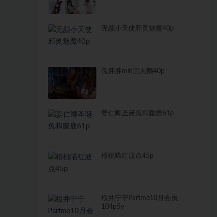
无颜小天使邪灵魅魔40p
兔胖胖min黑天鹅40p
姜仁卿圣诞兔和麋鹿61p
桜桃喵红波点45p
桜井宁宁Partme10月会员
104p5v