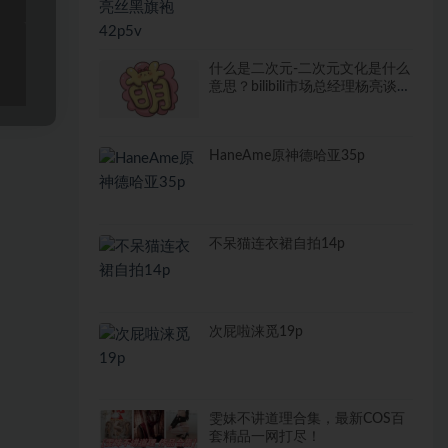
什么是二次元-二次元文化是什么
意思？bilibili市场总经理杨亮谈见
解
HaneAme原神德哈亚35p
不呆猫连衣裙自拍14p
次屁啦涞觅19p
雯妹不讲道理合集，最新COS百
套精品一网打尽！