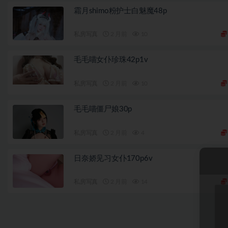
霜月shimo粉护士白魅魔48p
私房写真
2 月前
10
毛毛喵女仆珍珠42p1v
私房写真
2 月前
10
毛毛喵僵尸娘30p
私房写真
2 月前
4
日奈娇见习女仆170p6v
私房写真
2 月前
14