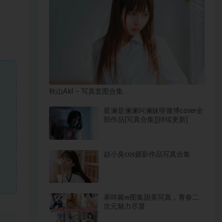
秋山AkI – 写真套图合集
星澜是澜澜叫澜妹呀微博coser全
部作品[写真合集][持续更新]
赵小臭cos摄影作品写真合集
果咩酱w图集甜美写真，青春二
次元魅力尽显