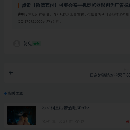
点击【微信支付】可能会被手机浏览器误判为广告拦
声明：
本站所有美图，均为从网络采集发布，仅供参考学习摄影技术使用
QQ:1789260586 进行处理。
萌兔
会员
上一
日奈娇滴蜡旗袍双子80
相关文章
秋和柯基缎带酒吧30p1v
私房写真
2 月前
17