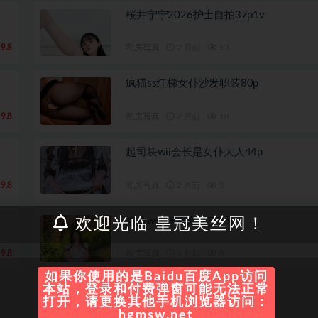
桜井宁宁2026护士自拍37p1v
9.8
私房写真
2 月前
13
疯猫ss红梯女仆沙发职装80p
9.8
私房写真
2 月前
18
起司块wii会长是女仆大人44p
9.8
私房写真
2 月前
3
洛桑w伊梓春夏之交45p
欢迎光临 皇冠美丝网！
9.8
私房写真
2 月前
8
如果你使用的是Baidu百度App访问
本站，登录和付费弹窗可能无法正常
打开，请更换其他手机浏览器访问：
hgmsw.net