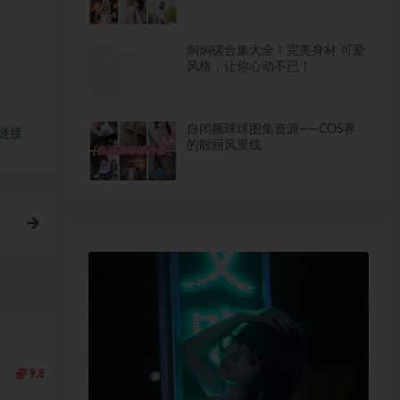
焖焖碳合集大全！完美身材 可爱
风格，让你心动不已！
自闭颜球球图集资源——COS界
链接
的靓丽风景线
9.8