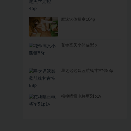
蠢沫沫体操室104p
花铃高叉小熊猫85p
星之迟迟碧蓝航线甘古特88p
桜桃喵雷电将军51p1v