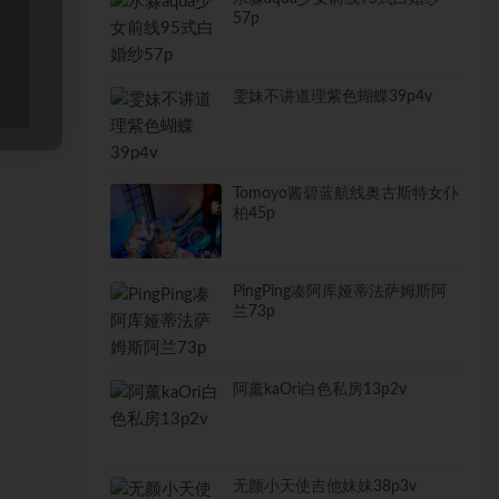
57p
雯妹不讲道理紫色蝴蝶39p4v
Tomoyo酱碧蓝航线奥古斯特女仆
柏45p
PingPing凑阿库娅蒂法萨姆斯阿
兰73p
阿薰kaOri白色私房13p2v
无颜小天使吉他妹妹38p3v