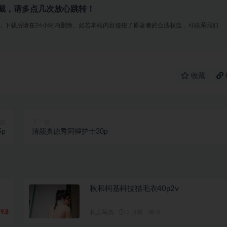
截，请多点几次放心跳转！
，下载后请在24小时内删除。如若本站内容侵犯了原著者的合法权益，可联系我们
收藏
篇
下一篇
p
清颜真德秀阿狸护士30p
秋和柯基科技猫毛衣40p2v
9.8
私房写真
2 月前
8