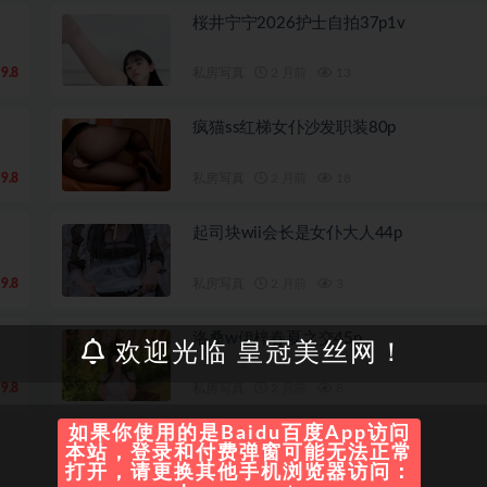
桜井宁宁2026护士自拍37p1v
9.8
私房写真
2 月前
13
疯猫ss红梯女仆沙发职装80p
9.8
私房写真
2 月前
18
起司块wii会长是女仆大人44p
9.8
私房写真
2 月前
3
洛桑w伊梓春夏之交45p
欢迎光临 皇冠美丝网！
9.8
私房写真
2 月前
8
如果你使用的是Baidu百度App访问
本站，登录和付费弹窗可能无法正常
打开，请更换其他手机浏览器访问：