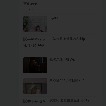
Byoru
一笑芳香沁狐耳内衣44p
蠢沫沫线下班39p
奈汐酱nice小乖自摄43p
赛高酱 双马尾黑丝足控45p