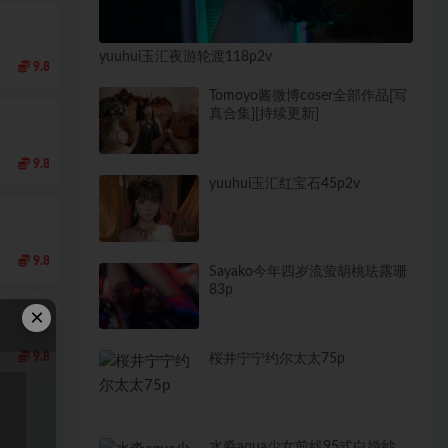
yuuhui玉汇夜游轮渡118p2v
9.8
Tomoyo酱微博coser全部作品[写
真合集][持续更新]
9.8
yuuhui玉汇红宝石45p2v
9.8
Sayako今年四岁流萤胡桃珐露珊
83p
×
9.8
桜井宁宁约尔太太75p
水淼aqua少女前线95式白婚纱