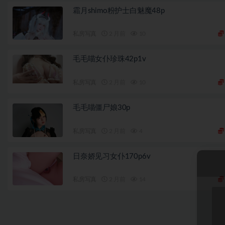
霜月shimo粉护士白魅魔48p
私房写真
2 月前
10
毛毛喵女仆珍珠42p1v
私房写真
2 月前
10
毛毛喵僵尸娘30p
私房写真
2 月前
4
日奈娇见习女仆170p6v
私房写真
2 月前
14