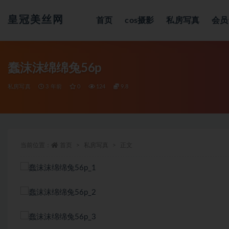
皇冠美丝网
首页
cos摄影
私房写真
会员
全部
蠢沫沫绵绵兔56p
私房写真
3 年前
0
124
9.8
当前位置：
首页
私房写真
正文