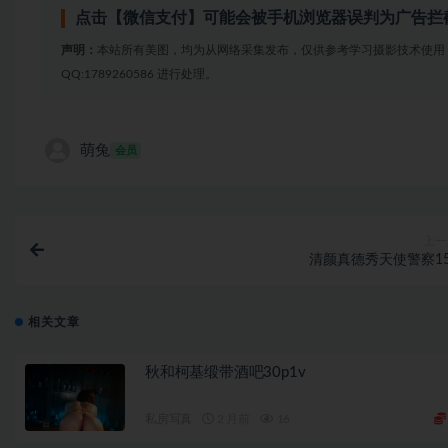
点击【微信支付】可能会被手机浏览器误判为广告拦
声明：
本站所有美图，均为从网络采集发布，仅供参考学习摄影技术使用
QQ:1789260586 进行处理。
萌兔
会员
上一
清颜真德秀天使警察15
相关文章
秋和柯基缎带酒吧30p1v
私房写真
2 月前
16