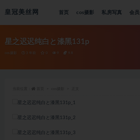
皇冠美丝网
首页
cos摄影
私房写真
会员
全部
星之迟迟纯白と漆黑131p
cos摄影
3 年前
0
9
9.8
当前位置：
首页
cos摄影
正文