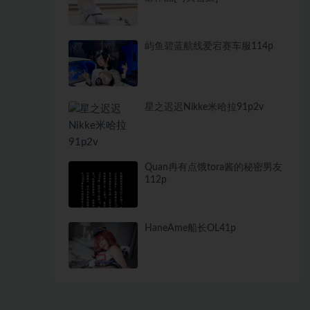
屿鱼碧蓝航线爱宕赛车服114p
星之迟迟Nikke米哈拉91p2v
Quan冉有点饿tora酱的秘密男友
112p
HaneAme船长OL41p