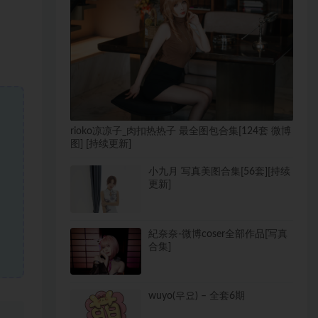
rioko凉凉子_肉扣热热子 最全图包合集[124套 微博
图] [持续更新]
小九月 写真美图合集[56套][持续
更新]
紀奈奈-微博coser全部作品[写真
合集]
wuyo(우요) – 全套6期