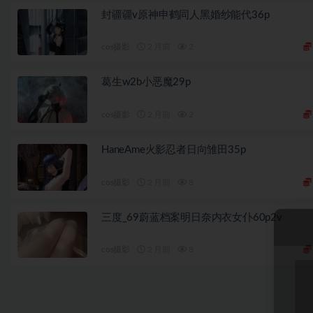
封疆疆v原神申鹤同人黑婚纱能代36p
cos摄影
2 月前
2
葛生w2b小恶魔29p
cos摄影
2 月前
2
HaneAme火影忍者日向雏田35p
cos摄影
2 月前
8
三度_69蔚蓝档案明日奈内衣女仆60p2v
cos摄影
2 月前
8