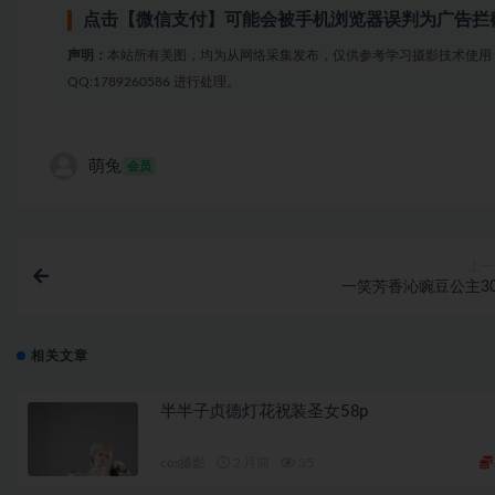
点击【微信支付】可能会被手机浏览器误判为广告拦
声明：
本站所有美图，均为从网络采集发布，仅供参考学习摄影技术使用
QQ:1789260586 进行处理。
萌兔
会员
上一
一笑芳香沁豌豆公主30
相关文章
半半子贞德灯花祝装圣女58p
cos摄影
2 月前
35