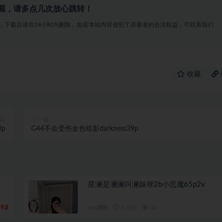
截，请多点几次放心跳转！
，下载后请在24小时内删除。如若本站内容侵犯了原著者的合法权益，可联系我们
收藏
篇
下一篇
p
G44不会受伤金色暗影darkness39p
星澜是澜澜叫澜妹呀2b小恶魔65p2v
9.8
cos摄影
2 月前
10