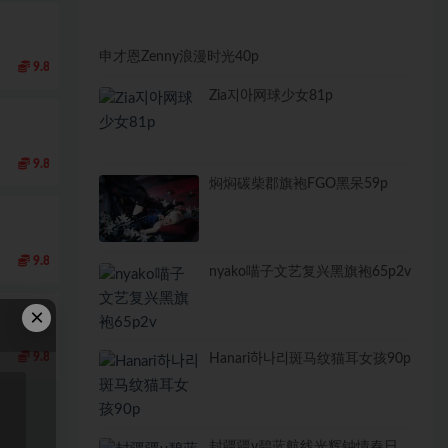
申才恩Zenny浪漫时光40p
9.8
Zia지아网球少女81p
9.8
焖焖碳柴郡旗袍FGO黑呆59p
9.8
nyako喵子文艺复兴黑旗袍65p2v
×
9.8
Hanari하나리斑马纹猫耳女孩90p
封疆疆v碧蓝航线光辉钟情春日