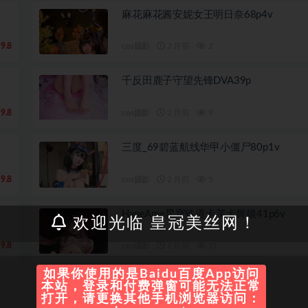
麻花麻花酱安妮女王明日奈68p4v
9.8
cos摄影
2 月前
2
千反田鹿子守望先锋DVA39p
9.8
cos摄影
2 月前
9
三度_69碧蓝航线华甲小僵尸80p1v
9.8
cos摄影
2 月前
5
HaneAme星穹铁道卡芙卡舞娘41p6v
欢迎光临 皇冠美丝网！
9.8
cos摄影
2 月前
11
如果你使用的是Baidu百度App访问
本站，登录和付费弹窗可能无法正常
打开，请更换其他手机浏览器访问：