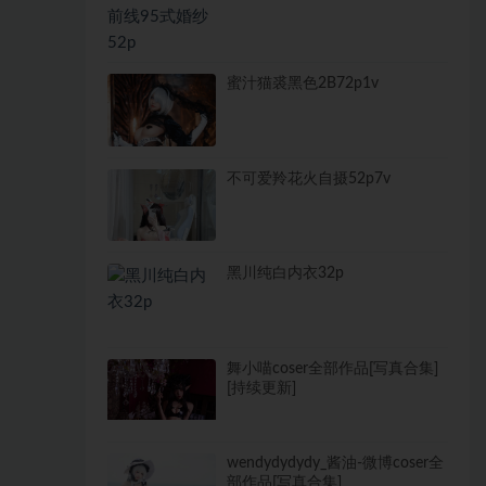
蜜汁猫裘黑色2B72p1v
不可爱羚花火自摄52p7v
黑川纯白内衣32p
舞小喵coser全部作品[写真合集]
[持续更新]
wendydydydy_酱油-微博coser全
部作品[写真合集]