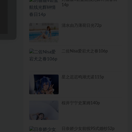
14p
清水由乃薄荷日光72p
二佐Nisa爱宕犬之眷106p
星之迟迟鸣潮尤诺115p
桜井宁宁史莱姆140p
日奈娇少女前线95式婚纱52p