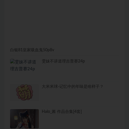
白银81皇家吸血鬼50p8v
雯妹不讲道理吉普赛24p
大米米球-记忆中的年味是啥样子？
Halo_酱 作品合集[4套]