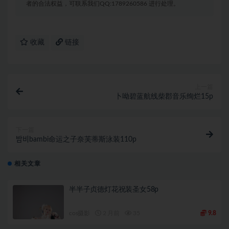
者的合法权益，可联系我们QQ:1789260586 进行处理。
收藏
链接
上一篇
卜呦碧蓝航线柴郡音乐绚烂15p
下一篇
밤비bambi命运之子奈芙蒂斯泳装110p
相关文章
半半子贞德灯花祝装圣女58p
cos摄影
2 月前
35
9.8