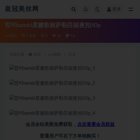
皇冠美丝网
登录
全部
밤비bambi星籁歌姬萨勒芬妮夜拍50p
cos摄影
3 年前
0
18
9.8
当前位置：
首页
cos摄影
正文
会员全站美图免费获取，
点击查看会员权益
普通用户可在下方单独购买！