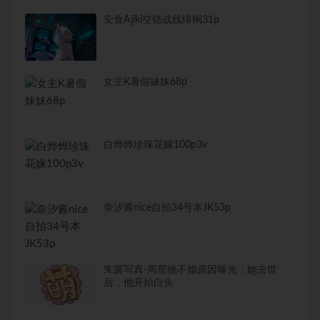
安食Ajiki交错战线绯猁31p
女主K暑假妹妹68p
白烨烨珍珠花嫁100p3v
奈汐酱nice自拍34号本JK53p
朱茵写真-周星驰不婚原因曝光：她去世
后，他开始白头