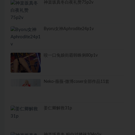
神楽坂真冬白夜礼赞75p2v
Byoru女神Aphrodite24p1v
咬一口兔娘街霸韩蛛俐80p1v
Neko-薇薇-微博coser全部作品11套
姜仁卿解救31p
神楽坂真冬 粉白过膝袜104p1v