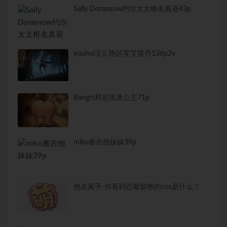
Sally Dorasnow约尔太太椎名真昼43p
yuuhui玉汇绝区零艾莲乔136p2v
Bangni邦尼埃及公主71p
miko酱吉他妹妹39p
抱走莫子-你看到过最惊艳的cos是什么？