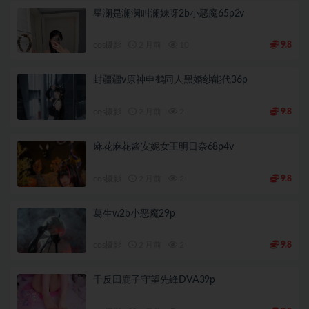
星澜是澜澜叫澜妹呀2b小恶魔65p2v
cos摄影
2 月前
10
9.8
封疆疆v原神申鹤同人黑婚纱能代36p
cos摄影
2 月前
2
9.8
麻花麻花酱安妮女王明日奈68p4v
cos摄影
2 月前
2
9.8
葛生w2b小恶魔29p
cos摄影
2 月前
2
9.8
千反田鹿子守望先锋DVA39p