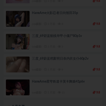
cos摄影
2 月前
9
9.8
HaneAme火影忍者日向雏田35p
cos摄影
2 月前
8
9.8
三度_69碧蓝航线华甲小僵尸80p1v
cos摄影
2 月前
5
9.8
三度_69蔚蓝档案明日奈内衣女仆60p2v
cos摄影
2 月前
8
9.8
HaneAme星穹铁道卡芙卡舞娘41p6v
cos摄影
2 月前
11
9.8