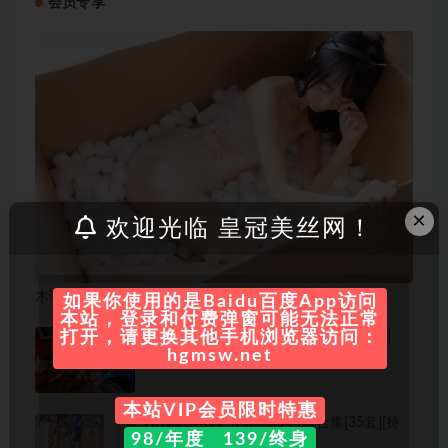
会员专享
×
欢迎光临 皇冠美丝网！
木绵绵OwO-微博coser全部作品[写真合集][持续更新]
如果你使用的是Baidu百度App访问
本站，登录和付费弹窗可能无法正常
阿包也是兔娘 写真合集[86套][持续更新]
打开，请更换其他手机浏览器访问：
hgmsw.net
本站VIP会员限时特惠
Arty亚缇的个人介绍和 写真合集[35套][持
98/年度 139/终身
续更新]