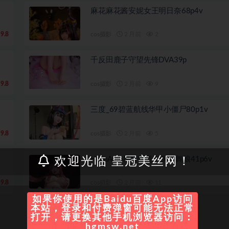
麻花麻花酱安妮女王明日奈68p4v
9.8
cos摄影
2 月前
2
千反田鹿子守望先锋DVA39p
9.8
cos摄影
2 月前
9
三度_69碧蓝航线华甲小僵尸80p1v
9.8
cos摄影
2 月前
5
HaneAme星穹铁道卡芙卡舞娘41p6v
欢迎光临 皇冠美丝网！
9.8
cos摄影
2 月前
11
如果你使用的是Baidu百度App访问
本站，登录和付费弹窗可能无法正常
打开，请更换其他手机浏览器访问：
hgmsw.net