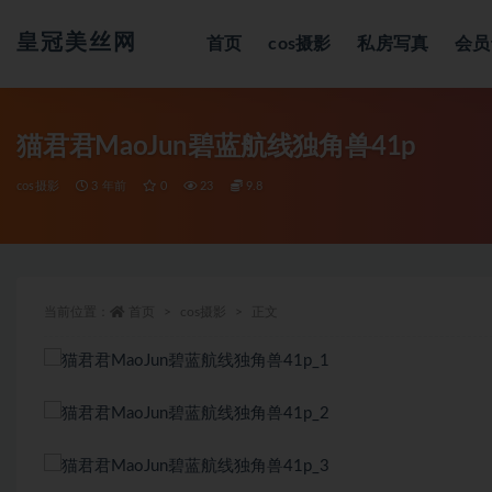
皇冠美丝网
首页
cos摄影
私房写真
会员
全部
猫君君MaoJun碧蓝航线独角兽41p
cos摄影
3 年前
0
23
9.8
当前位置：
首页
cos摄影
正文