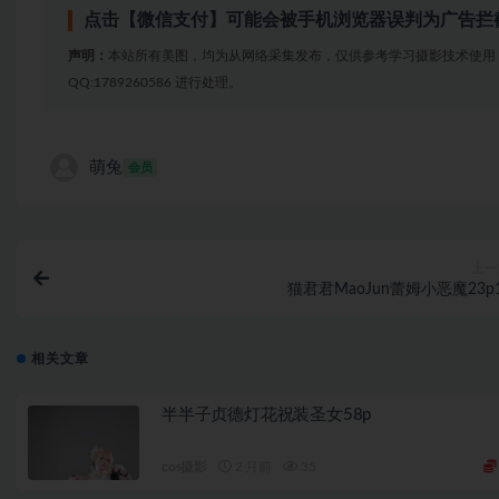
点击【微信支付】可能会被手机浏览器误判为广告拦
声明：
本站所有美图，均为从网络采集发布，仅供参考学习摄影技术使用
QQ:1789260586 进行处理。
萌兔
会员
上一
猫君君MaoJun蕾姆小恶魔23p
相关文章
半半子贞德灯花祝装圣女58p
cos摄影
2 月前
35