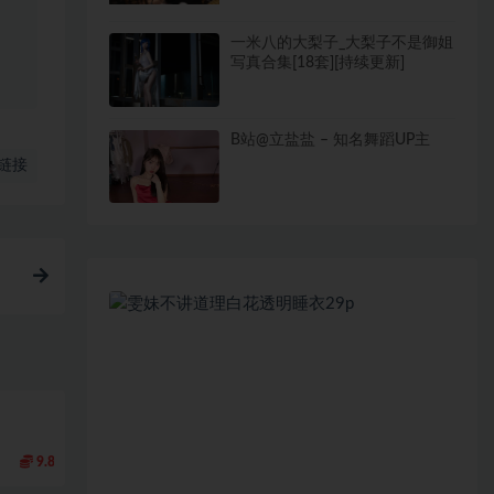
一米八的大梨子_大梨子不是御姐
写真合集[18套][持续更新]
B站@立盐盐 – 知名舞蹈UP主
链接
9.8