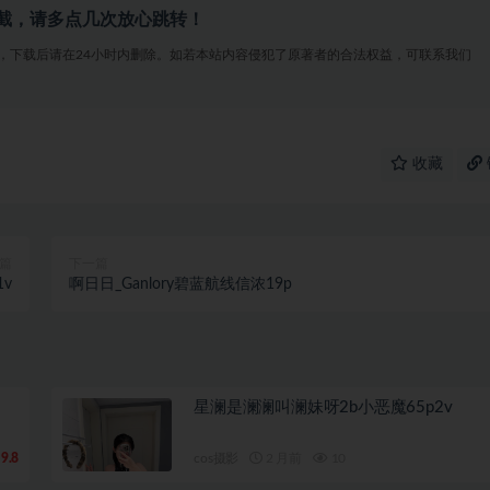
截，请多点几次放心跳转！
，下载后请在24小时内删除。如若本站内容侵犯了原著者的合法权益，可联系我们
收藏
篇
下一篇
1v
啊日日_Ganlory碧蓝航线信浓19p
星澜是澜澜叫澜妹呀2b小恶魔65p2v
9.8
cos摄影
2 月前
10