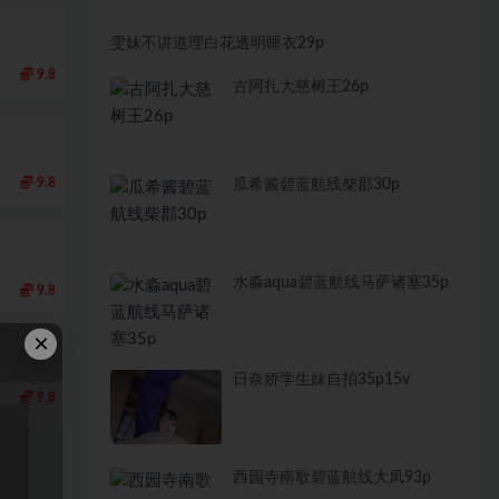
雯妹不讲道理白花透明睡衣29p
9.8
古阿扎大慈树王26p
9.8
瓜希酱碧蓝航线柴郡30p
水淼aqua碧蓝航线马萨诸塞35p
9.8
×
日奈娇学生妹自拍35p15v
9.8
西园寺南歌碧蓝航线大凤93p