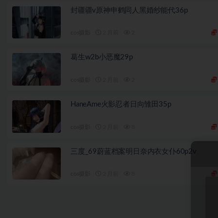
封疆疆v原神申鹤同人黑婚纱能代36p
cos摄影
2 月前
2
葛生w2b小恶魔29p
cos摄影
2 月前
2
HaneAme火影忍者日向雏田35p
cos摄影
2 月前
8
三度_69蔚蓝档案明日奈内衣女仆60p2v
cos摄影
2 月前
8