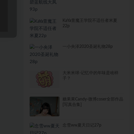
KaYa萱魔王学院不适任者米夏
22p
一小央泽2020圣诞礼物28p
大米米球-记忆中的年味是啥样
子？
糖果果Candy-微博coser全部作品
[写真合集]
念雪ww夏天日记27p