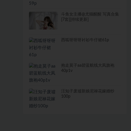
斗鱼女主播@尤猫醒醒 写真合集
[7套][持续更新]
西呱呀呀呀衬衫牛仔裙61p
抱走莫子aa碧蓝航线大凤旗袍
40p1v
汪知子废墟新娘尼禄花嫁婚纱
100p