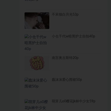
不呆猫白月光53p
小仓千代w暗黑护士自拍40p
南宫奥古斯特20p
蠢沫沫爱心围裙50p
萌芽儿o0樱花jk林中少女59p