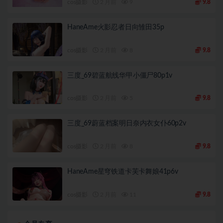
cos摄影
2 月前
9
9.8
HaneAme火影忍者日向雏田35p
cos摄影
2 月前
8
9.8
三度_69碧蓝航线华甲小僵尸80p1v
cos摄影
2 月前
5
9.8
三度_69蔚蓝档案明日奈内衣女仆60p2v
cos摄影
2 月前
8
9.8
HaneAme星穹铁道卡芙卡舞娘41p6v
cos摄影
2 月前
11
9.8