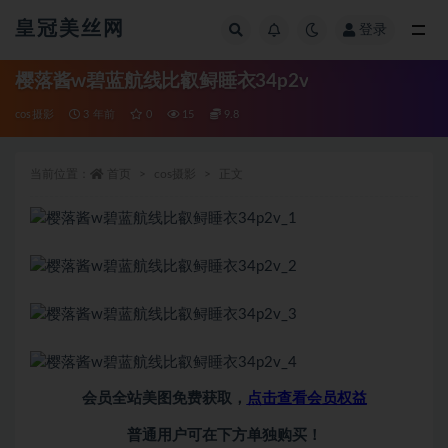
皇冠美丝网
登录
全部
樱落酱w碧蓝航线比叡鲟睡衣34p2v
cos摄影
3 年前
0
15
9.8
当前位置：
首页
cos摄影
正文
会员全站美图免费获取，
点击查看会员权益
普通用户可在下方单独购买！