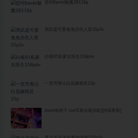
밤비Bambi魅魔2B118p
周叽是可爱兔兔仿生人形35p3v
白银81私家女医生158p6v
一笑芳香沁白花嫁精灵25p
izumi泉桃子 cos写真合集[6套][持续更新]
星之迟迟油光黑丝绿JK125p2v