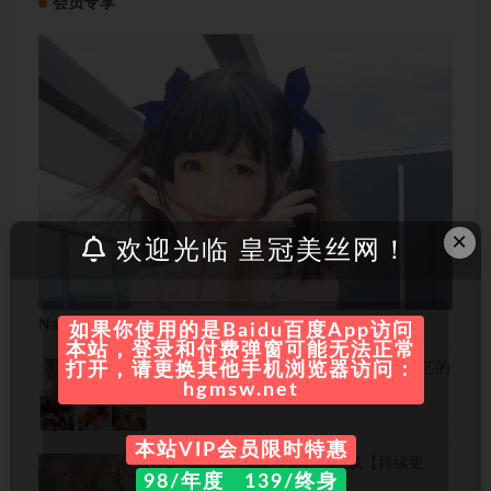
会员专享
×
欢迎光临 皇冠美丝网！
Nagisa魔物喵 写真合集 [70 套][持续更新]
如果你使用的是Baidu百度App访问
本站，登录和付费弹窗可能无法正常
曉美媽合集：COS界颜值女王与多才多艺的
打开，请更换其他手机浏览器访问：
艺术家
hgmsw.net
本站VIP会员限时特惠
咬一口兔娘 写真合集打包下载【持续更
98/年度 139/终身
新】