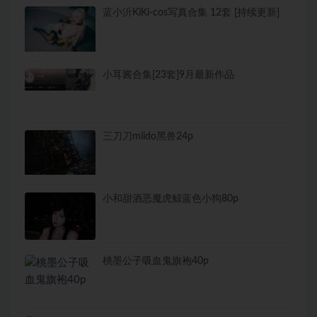
蓝小沂KiKi-cos写真合集 12套 [持续更新]
小耳酱合集[23套]9月最新作品
三刀刀miido黑兽24p
小和甜酒恶魔虎鲸蓝色小狗80p
桃墨公子吸血鬼旗袍40p