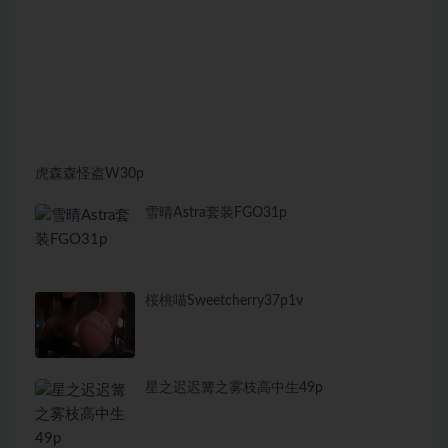
虎森森怪盗W30p
雪晴Astra套装FGO31p
桜桃喵Sweetcherry37p1v
星之迟迟篝之雾枝高中生49p