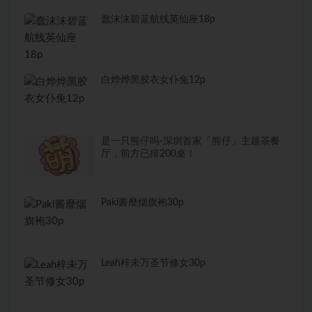
蠢沫沫碧蓝航线英仙座18p
白烨烨黑胶衣女仆兔12p
是一只熊仔吗-深圳首家「熊仔」主题茶餐
厅，前方已排200桌！
Paki酱靡烟旗袍30p
Leah梓未万圣节修女30p