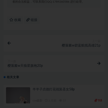
者的合法权益，可联系我们QQ:1789260586 进行处理。
收藏
链接
上一篇
樱落酱w碧蓝航线高雄21p
下一篇
樱落酱w天狼星旗袍20p
相关文章
半半子贞德灯花祝装圣女58p
cos摄影
2 月前
33
9.8