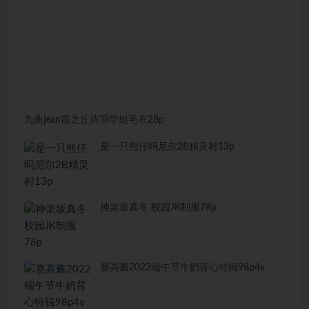
九曲jean霞之丘诗羽学姐毛衣28p
是一只熊仔吗尼尔2B精灵村13p
神楽坂真冬 校园JK制服78p
赛高酱2022端午节牛奶背心特辑98p4v