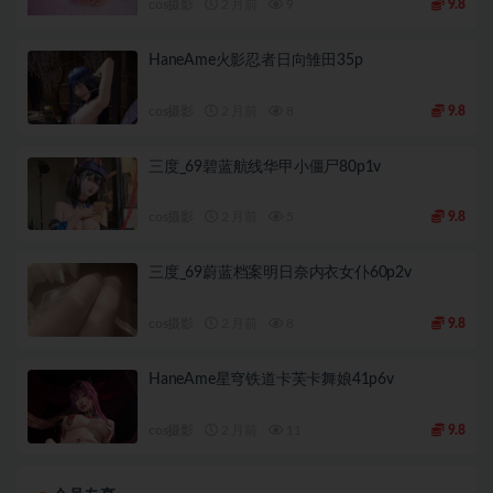
cos摄影
2 月前
9
9.8
HaneAme火影忍者日向雏田35p
cos摄影
2 月前
8
9.8
三度_69碧蓝航线华甲小僵尸80p1v
cos摄影
2 月前
5
9.8
三度_69蔚蓝档案明日奈内衣女仆60p2v
cos摄影
2 月前
8
9.8
HaneAme星穹铁道卡芙卡舞娘41p6v
cos摄影
2 月前
11
9.8