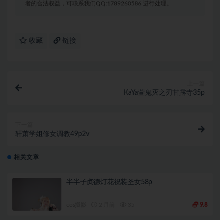
者的合法权益，可联系我们QQ:1789260586 进行处理。
收藏
链接
上一篇
KaYa萱鬼灭之刃甘露寺35p
下一篇
轩萧学姐修女调教49p2v
相关文章
半半子贞德灯花祝装圣女58p
cos摄影
2 月前
35
9.8