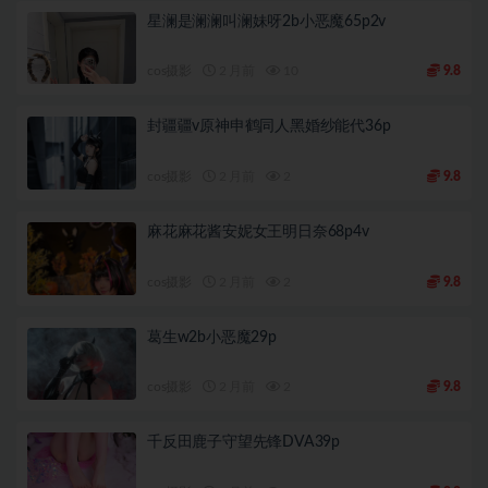
星澜是澜澜叫澜妹呀2b小恶魔65p2v
cos摄影
2 月前
10
9.8
封疆疆v原神申鹤同人黑婚纱能代36p
cos摄影
2 月前
2
9.8
麻花麻花酱安妮女王明日奈68p4v
cos摄影
2 月前
2
9.8
葛生w2b小恶魔29p
cos摄影
2 月前
2
9.8
千反田鹿子守望先锋DVA39p