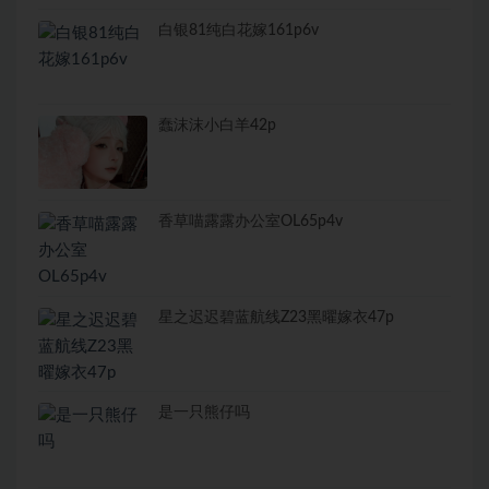
白银81纯白花嫁161p6v
蠢沫沫小白羊42p
香草喵露露办公室OL65p4v
星之迟迟碧蓝航线Z23黑曜嫁衣47p
是一只熊仔吗