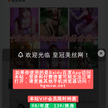
会员专享
×
欢迎光临 皇冠美丝网！
余多多dudu图集：多才多艺的ASMR主播与COS博主
如果你使用的是Baidu百度App访问
本站，登录和付费弹窗可能无法正常
突变的柠檬 合集[31套]
打开，请更换其他手机浏览器访问：
hgmsw.net
本站VIP会员限时特惠
白露Bululu-2套图包[写真合集][持续更新]
98/年度 139/终身