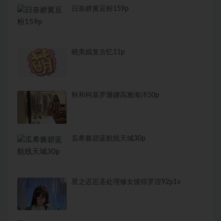
日奈娇黄豆粉159p
晓美嫣复古忆11p
秋和柯基罗珊娜高雅海洋50p
瓜希酱碧蓝航线天城30p
星之迟迟圣处理修女彼得罗涅92p1v