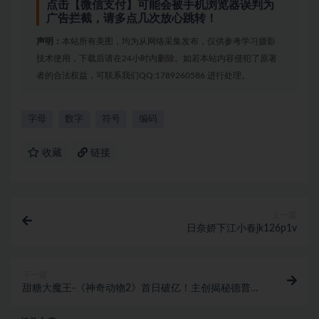
点击【微信支付】可能会被手机浏览器误判为
广告拦截，请多点几次放心跳转！
声明：
本站所有美图，均为从网络采集发布，仅供参考学习摄影
技术使用，下载后请在24小时内删除。如若本站内容侵犯了原著
者的合法权益，可联系我们QQ:1789260586 进行处理。
字母
数字
符号
编码
收藏
链接
上一篇
日奈娇下江小春jk126p1v
下一篇
甜糖大魔王-《神奇动物2》首日破亿！主创揭秘德普版
大魔王