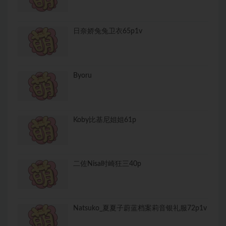
日奈娇兔兔卫衣65p1v
Byoru
Koby比基尼姐姐61p
二佐Nisa时崎狂三40p
Natsuko_夏夏子蔚蓝档案莉音银礼服72p1v