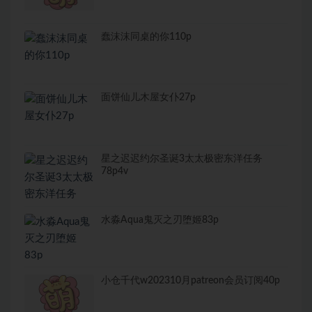
蠢沫沫同桌的你110p
面饼仙儿木屋女仆27p
星之迟迟约尔圣诞3太太极密东洋任务
78p4v
水淼Aqua鬼灭之刃堕姬83p
小仓千代w202310月patreon会员订阅40p