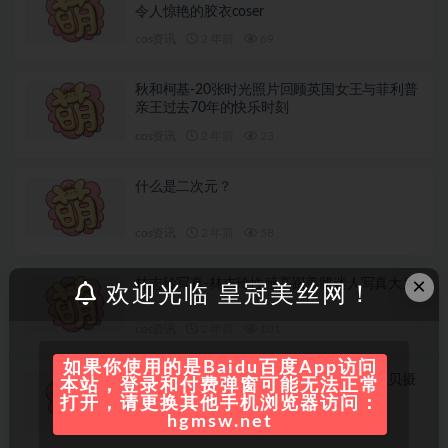
令人惊艳的胶衣coser
cos资讯
2 年前
69
秋和柯基-20张时光照片回顾英国女王与菲利普
亲王过去70年的快乐时刻
cos资讯
2 年前
23
什么是二次元？
cos资讯
2 年前
58
×
林志玲写真-林志玲性感高跟美腿迷人写真大片
欢迎光临 皇冠美丝网！
cos资讯
2 年前
101
如果你使用的是Baidu百度App访问
宠物写真-为一只澳大利亚牧羊犬和她的宝贝摄
本站，登录和付费弹窗可能无法正常
影
打开，请更换其他手机浏览器访问：
hgmsw.net
cos资讯
2 年前
54