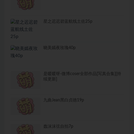
星之迟迟碧蓝航线土佐25p
晓美嫣夜玫瑰40p
是暖暖呀-微博coser全部作品[写真合集][持
续更新]
九曲Jean黑白贞德19p
蠢沫沫弦自拍7p