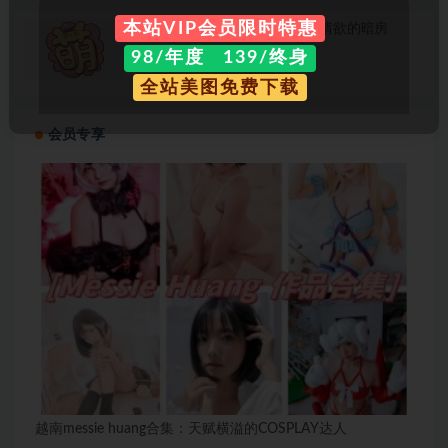
本站VIP会员限时特惠
情欲写真-《快乐写真馆》一间情欲的暗房
98/年度 139/终身
cos资讯
2 年前
80
全站美图免费下载
会员专享
越南messie huang合集：天赋横溢的COSPLAY达人