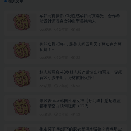
相关文章
孕妇写真摄影-Gigi性感孕妇写真曝光，合作希
腊设计师湿身女神造型美艳动人
cos资讯
2 年前
68
你的负卿-你好，最美人间四月天！莫负春光莫
负卿！~
cos资讯
2 年前
55
林志玲写真-48岁林志玲产后复出拍写真，穿露
背装小腹平坦，身材依旧火辣！
cos资讯
2 年前
53
奈汐酱nice-韩国性感女神【孙允珠】悉尼谧蓝
都市晴空白领阔腿裤（12P）
cos资讯
2 年前
12
抱走莫子-动漫下的胶衣是洪水猛兽？盘点那些