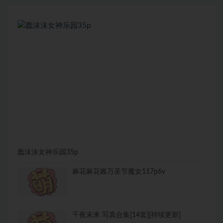
蠢沫沫女神乐园35p
麻花麻花酱万圣节魔女117p6v
千夜未来 写真合集[14套][持续更新]