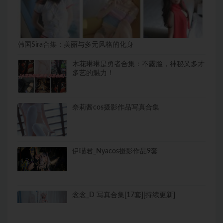
韩国Sira合集：美丽与多元风格的化身
木花琳琳是勇者合集：不露脸，神秘又多才
多艺的魅力！
奈莉酱cos摄影作品写真合集
伊喵君_Nyacos摄影作品9套
念念_D 写真合集[17套][持续更新]