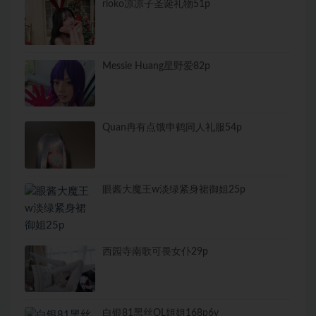
rioko凉凉子圣诞礼物51p
Messie Huang星野爱82p
Quan冉有点饿申鹤同人礼服54p
眼酱大魔王w淡绿紧身裙御姐25p
西园寺南歌可畏女仆29p
白银81黑丝OL姐姐168p6v