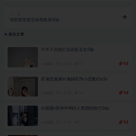
下一篇
湖里狸里狸尼禄黑枪呆60p
相关文章
半半子贞德灯花祝装圣女58p
cos摄影
2 月前
35
9.8
星澜是澜澜叫澜妹呀2b小恶魔65p2v
cos摄影
2 月前
10
9.8
封疆疆v原神申鹤同人黑婚纱能代36p
cos摄影
2 月前
2
9.8