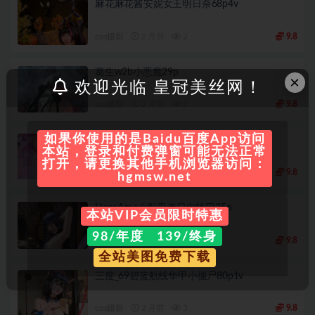
麻花麻花酱安妮女王明日奈68p4v
cos摄影
2 月前
2
9.8
葛生w2b小恶魔29p
×
欢迎光临 皇冠美丝网！
cos摄影
2 月前
2
9.8
如果你使用的是Baidu百度App访问
千反田鹿子守望先锋DVA39p
本站，登录和付费弹窗可能无法正常
打开，请更换其他手机浏览器访问：
cos摄影
2 月前
9
9.8
hgmsw.net
HaneAme火影忍者日向雏田35p
本站VIP会员限时特惠
98/年度 139/终身
cos摄影
2 月前
8
9.8
全站美图免费下载
三度_69碧蓝航线华甲小僵尸80p1v
cos摄影
2 月前
5
9.8