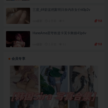
三度_69蔚蓝档案明日奈内衣女仆60p2v
cos摄影
2 月前
9
9.8
HaneAme星穹铁道卡芙卡舞娘41p6v
cos摄影
2 月前
11
9.8
会员专享