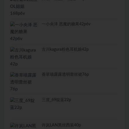
一小央泽 恶魔的糖果42p6v
古川kagura粉色耳机娘42p
香草喵露露透明蕾丝裙76p
三度_69靛蓝22p
许岚LAN黑丝西装40p