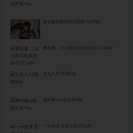
麻花麻花酱间谍过家家约尔45p
赛高酱 二次元双马尾真空浴巾121p4v
九九八XY蕾姆25p
果咩酱w初恋女友40p
一小央泽 竞赛泳装101p6v