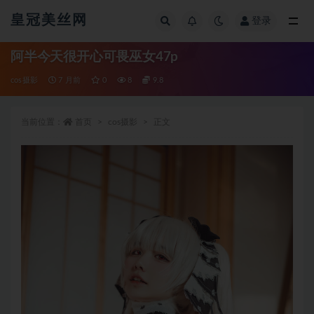
皇冠美丝网
登录
全部
阿半今天很开心可畏巫女47p
cos摄影
7 月前
0
8
9.8
当前位置：
首页
cos摄影
正文