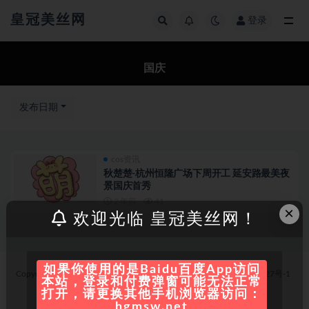
皇冠美丝网
登录
全部
国庆
发布日期
cos资讯
秋楚楚-杭州恒隆广场下周开工 延安路最美夜
景国庆首秀
2 年前
41
×
欢迎光临 皇冠美丝网！
如果你使用的是Baidu百度App访问
Copyright © 2021
皇冠美丝网
- All rights reserved
冀ICP备07500027号-1
本站，登录和付费弹窗可能无法正常
京公网安备中
打开，请更换其他手机浏览器访问：
hgmsw.net