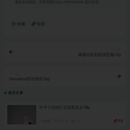
者的合法权益，可联系我们QQ:1789260586 进行处理。
收藏
链接
上一篇
疯猫ss碧蓝航线恶毒21p
下一篇
HaneAme星街彗星36p
相关文章
半半子贞德灯花祝装圣女58p
cos摄影
2 月前
35
9.8