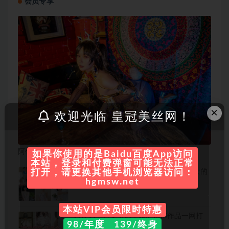
会员专享
×
欢迎光临 皇冠美丝网！
阿包也是兔娘 写真合集[86套][持续更新]
如果你使用的是Baidu百度App访问
本站，登录和付费弹窗可能无法正常
addielyn写真合集：舞动青春，娇美少女的
打开，请更换其他手机浏览器访问：
多彩世界
hgmsw.net
本站VIP会员限时特惠
桃良阿宅合集资源：精品COS作品一网打
98/年度 139/终身
尽！