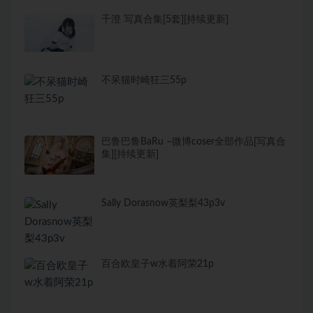
千澄 写真合集[5套][持续更新]
不呆猫时崎狂三55p
巴鲁巴鲁BaRu –微博coser全部作品[写真合
集][持续更新]
Sally Dorasnow英梨梨43p3v
百合欧皇子w水着阿荣21p