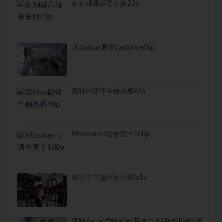
焖焖碳高雄赛车娘23p
水淼aqua遐蝶Castorice68p
疯猫ss破碎半袖热裤40p
MisswarmJ酒吞童子100p
桜井宁宁超涩女仆80p1v
雪晴Astra(雪晴嘟嘟)写真合集[46套][持续更