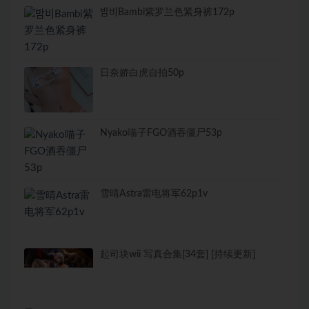
밤비Bambi紫罗兰色紧身裤172p
日奈娇白虎自拍50p
Nyako喵子FGO酒吞僵尸53p
雪晴Astra雷电将军62p1v
起司块wii 写真合集[34套] [持续更新]