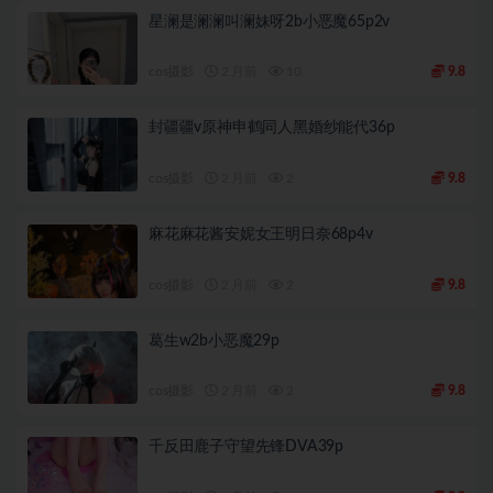
星澜是澜澜叫澜妹呀2b小恶魔65p2v
cos摄影
2 月前
10
9.8
封疆疆v原神申鹤同人黑婚纱能代36p
cos摄影
2 月前
2
9.8
麻花麻花酱安妮女王明日奈68p4v
cos摄影
2 月前
2
9.8
葛生w2b小恶魔29p
cos摄影
2 月前
2
9.8
千反田鹿子守望先锋DVA39p