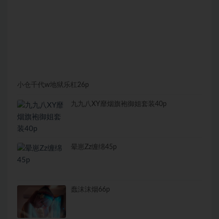
小仓千代w地狱乐杠26p
九九八XY靡烟旗袍御姐套装40p
晕崽Zz缠绵45p
蠢沫沫烟66p