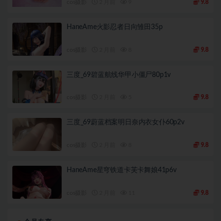
cos摄影
2 月前
9
9.8
HaneAme火影忍者日向雏田35p
cos摄影
2 月前
8
9.8
三度_69碧蓝航线华甲小僵尸80p1v
cos摄影
2 月前
5
9.8
三度_69蔚蓝档案明日奈内衣女仆60p2v
cos摄影
2 月前
8
9.8
HaneAme星穹铁道卡芙卡舞娘41p6v
cos摄影
2 月前
11
9.8