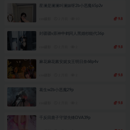
星澜是澜澜叫澜妹呀2b小恶魔65p2v
cos摄影
2 月前
10
9.8
封疆疆v原神申鹤同人黑婚纱能代36p
cos摄影
2 月前
2
9.8
麻花麻花酱安妮女王明日奈68p4v
cos摄影
2 月前
2
9.8
葛生w2b小恶魔29p
cos摄影
2 月前
2
9.8
千反田鹿子守望先锋DVA39p