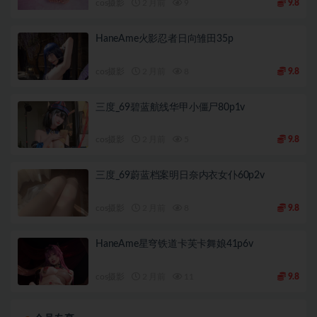
cos摄影
2 月前
9
9.8
HaneAme火影忍者日向雏田35p
cos摄影
2 月前
8
9.8
三度_69碧蓝航线华甲小僵尸80p1v
cos摄影
2 月前
5
9.8
三度_69蔚蓝档案明日奈内衣女仆60p2v
cos摄影
2 月前
8
9.8
HaneAme星穹铁道卡芙卡舞娘41p6v
cos摄影
2 月前
11
9.8