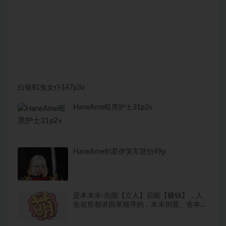
白银81兔女仆147p3v
HaneAme暗黑护士31p2v
HaneAme剑星伊芙车慧怡49p
是本末末-先能【立人】后能【赚钱】，人
生在世都讲因果顺序的，本末倒置、舍本逐
末，到头来幡然醒悟也是一片枉然。