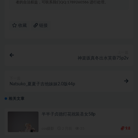
者的合法权益，可联系我们QQ:1789260586 进行处理。
收藏
链接
上一篇
神楽坂真冬出水芙蓉75p2v
下一篇
Natsuko_夏夏子吉他妹妹2.0版44p
相关文章
半半子贞德灯花祝装圣女58p
cos摄影
2 月前
35
9.8