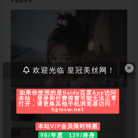
会员专享
×
欢迎光临 皇冠美丝网！
Ryu Ji Hye (류지혜)cosplay写真合集
如果你使用的是Baidu百度App访问
本站，登录和付费弹窗可能无法正常
Natsuko夏夏子 – 微博coser全部作品[写真
打开，请更换其他手机浏览器访问：
合集23套][持续更新]
hgmsw.net
本站VIP会员限时特惠
芋圆侑子sj合集：光芒不灭的二次元之星
98/年度 139/终身