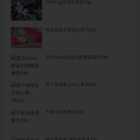
G44不会受伤恋冢爱58p
神楽坂真冬胭脂丝滑75p2v
霜月shimo碧蓝幻想娜露梅亚94p
辣个喵喵鱼少女心事34p3v
千夜未来黑修女30p
神楽坂真冬 深蓝死库水77p