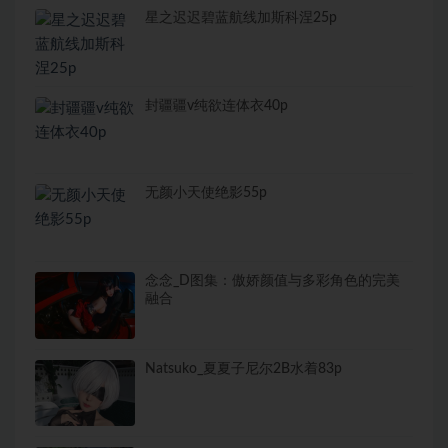
星之迟迟碧蓝航线加斯科涅25p
封疆疆v纯欲连体衣40p
无颜小天使绝影55p
念念_D图集：傲娇颜值与多彩角色的完美
融合
Natsuko_夏夏子尼尔2B水着83p