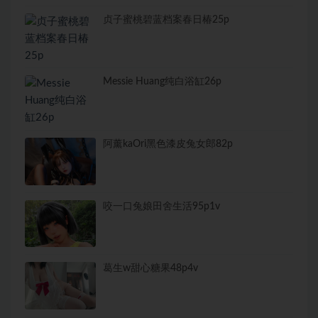
贞子蜜桃碧蓝档案春日椿25p
Messie Huang纯白浴缸26p
阿薰kaOri黑色漆皮兔女郎82p
咬一口兔娘田舍生活95p1v
葛生w甜心糖果48p4v