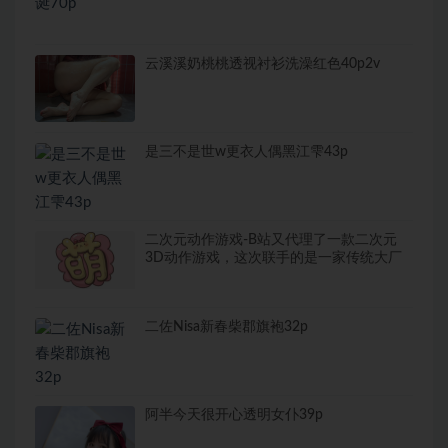
云溪溪奶桃桃透视衬衫洗澡红色40p2v
是三不是世w更衣人偶黑江雫43p
二次元动作游戏-B站又代理了一款二次元
3D动作游戏，这次联手的是一家传统大厂
二佐Nisa新春柴郡旗袍32p
阿半今天很开心透明女仆39p