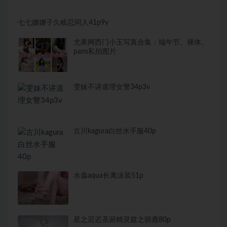
七七娜娜子久岐忍同人41p9v
尤果网西门小玉写真合集：端午节、裸体、
pans私拍图片
雯妹不讲道理女警34p3v
古川kagura白丝水手服40p
水淼aqua长离泳装51p
星之迟迟圣诞精灵篇之驯鹿80p