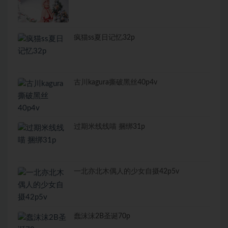
疯猫ss夏日记忆32p
古川kagura撕破黑丝40p4v
过期米线线喵 捆绑31p
一北亦北木偶人的少女自摄42p5v
蠢沫沫2B圣诞70p