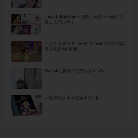
shika小鹿鹿最全97套图，火辣COS作品引
爆二次元狂潮！
三色绘恋xFox Hime-微博coser全部作品[写
真合集][持续更新]
Natsuko_夏夏子熊猫女仆64p1v
职业奶妈三水子黑丝泳装70p