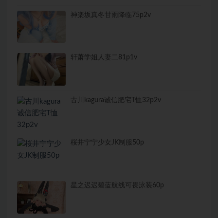
神楽坂真冬甘雨降临75p2v
轩萧学姐人妻二81p1v
古川kagura诚信肥宅T恤32p2v
桜井宁宁少女JK制服50p
星之迟迟碧蓝航线可畏泳装60p