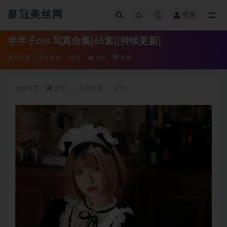
皇冠美丝网
登录
全部
半半子cos 写真合集[65套][持续更新]
会员专享
2 年前
0
120
专属
当前位置：
首页
会员专享
正文