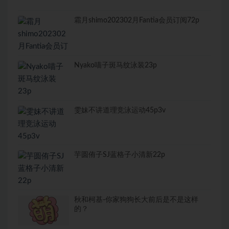
霜月shimo202302月Fantia会员订阅72p
Nyako喵子斑马纹泳装23p
雯妹不讲道理竞泳运动45p3v
芋圆侑子SJ蓝格子小清新22p
秋和柯基-你家狗狗长大前后是不是这样
的？