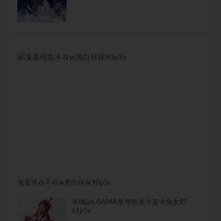
鬼畜瑶在不在w黑白丝袜90p3v
洛璃LoLiSAMA星穹铁道卡芙卡兔女郎
61p1v