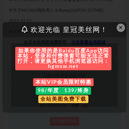
半半子NO.064飛鳥馬トキBunny[62P3V-257MB]
2023.10.12
×
欢迎光临 皇冠美丝网！
半半子NO.065赤紅VOL.03[57P-110MB]
会员全站美图免费获取，
点击查看会员权益
如果你使用的是Baidu百度App访问
普通用户可在下方单独购买！
本站，登录和付费弹窗可能无法正常
打开，请更换其他手机浏览器访问：
hgmsw.net
隐藏内容
此处内容需要权限查看
本站VIP会员限时特惠
普通用户特权：
不可下载
98/年度 139/终身
会员用户特权：
免费
全站美图免费下载
网站代理用户特权：
免费
推荐
暂无购买权限