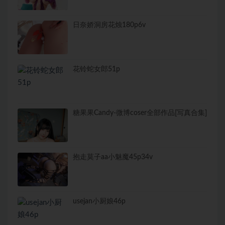
日奈娇洞房花烛180p6v
花铃蛇女郎51p
糖果果Candy-微博coser全部作品[写真合集]
抱走莫子aa小魅魔45p34v
usejan小厨娘46p