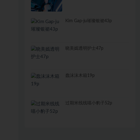
Kim Gap-ju璀璨银裙43p
晓美嫣透明护士47p
蠢沫沫木箱19p
过期米线线喵小豹子52p