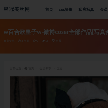
皇冠美丝网
首页
cos摄影
私房写真
会员
全部
w百合欧皇子w-微博coser全部作品[写真
会员专享
2 年前
0
18
专属
当前位置：
首页
会员专享
正文