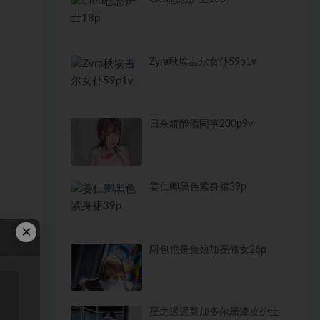
Zyra秋埃吉尔女仆59p1v
日奈娇醉酒同事200p9v
姜仁卿黑色紧身裙39p
×
阿包也是兔娘加冕修女26p
星之迟迟莫加多尔黑漆皮护士