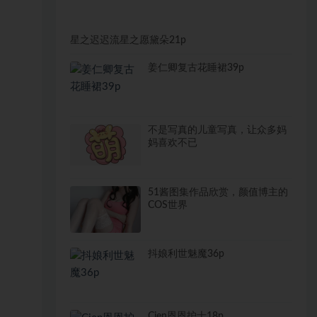
星之迟迟流星之愿黛朵21p
姜仁卿复古花睡裙39p
不是写真的儿童写真，让众多妈
妈喜欢不已
51酱图集作品欣赏，颜值博主的
COS世界
抖娘利世魅魔36p
Cien恩恩护士18p