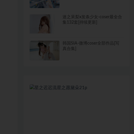
迷之呆梨x发条少女-coser最全合
集132套[持续更新]
韩国SIA-微博coser全部作品[写
真合集]