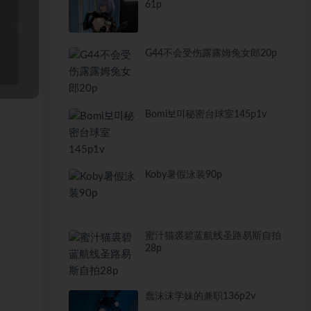
61p
G44不会受伤露露姆兔女郎20p
Bomi보미秘密台球室145p1v
Koby暑假泳装90p
蜜汁猫裘碧蓝航线圣路易斯自拍
28p
蠢沫沫学妹的兼职136p2v