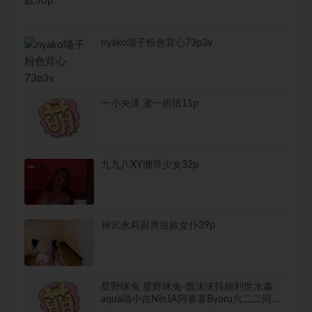
nyako喵子粉色背心73p3v
一小央泽 鸢一折纸11p
九九八XY绷带少女32p
神沢永莉厨房短款女仆39p
星野咪兔 星野咪兔-蠢沫沫抖娘利世水淼
aqua喵小吉NinJA阿寨寨Byoru六二二同学