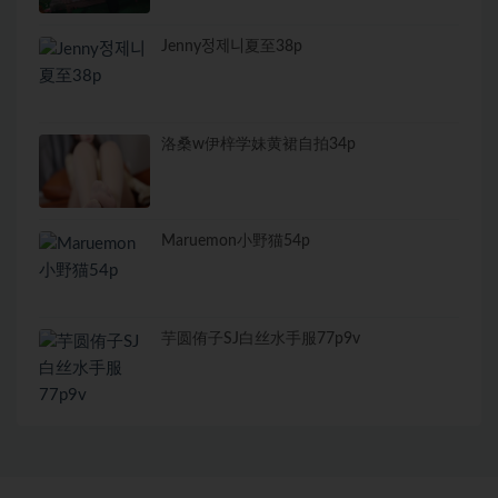
Jenny정제니夏至38p
洛桑w伊梓学妹黄裙自拍34p
Maruemon小野猫54p
芋圆侑子SJ白丝水手服77p9v