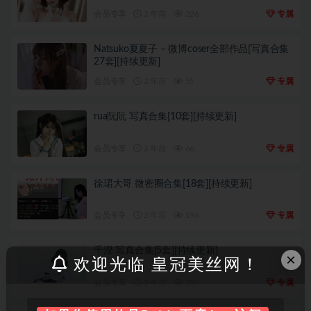
会员专享
2 年前
226
专属
Natsuko夏夏子 – 微博coser全部作品[写真合集
27套][持续更新]
会员专享
2 年前
51
专属
rua阮阮 写真合集[10套][持续更新]
会员专享
2 年前
66
专属
徐珺大哥 微密圈合集[18套][持续更新]
会员专享
2 年前
196
专属
千澄 写真合集[5套][持续更新]
×
欢迎光临 皇冠美丝网！
会员专享
2 年前
280
专属