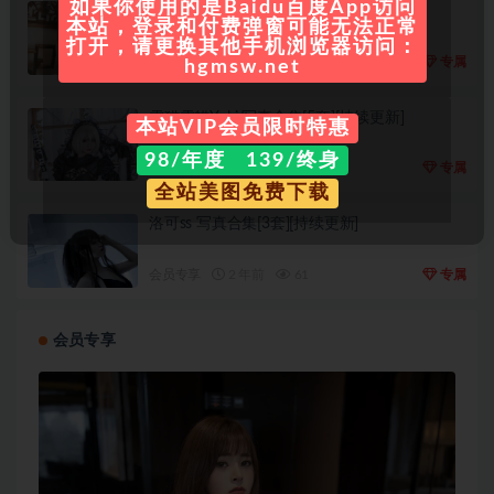
如果你使用的是Baidu百度App访问
三無人型 写真资源合集[5套][持续更新]
本站，登录和付费弹窗可能无法正常
打开，请更换其他手机浏览器访问：
会员专享
2 年前
29
专属
hgmsw.net
雪猫雪貓Yuki 写真合集[5套][持续更新]
本站VIP会员限时特惠
98/年度 139/终身
会员专享
2 年前
26
专属
全站美图免费下载
洛可ss 写真合集[3套][持续更新]
会员专享
2 年前
61
专属
会员专享