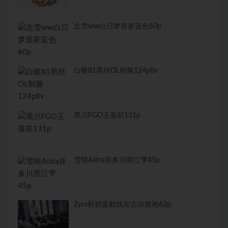
布丁大法合集图包
念雪ww白日梦居家蓝色60p
白银81黑丝OL制服124p8v
黑川FGO玉藻前131p
雪晴Astra喜多川黑江雫45p
Zyra秋碧蓝航线埃吉尔旗袍62p