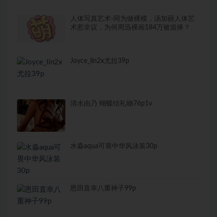
人体写真艺术-同为做裸模，汤加丽人体艺
术惹非议，为何周迅裸画184万被追捧？
Joyce_lin2x尤拉39p
清水由乃 蝴蝶结礼物76p1v
水淼aqua可畏中华风泳装30p
恩田直幸八重神子99p