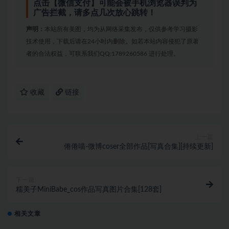
点击【微信支付】可能会被手机浏览器误判为
广告拦截，请多点几次放心跳转！
声明：
本站所有美图，均为从网络采集发布，仅供参考学习摄影
技术使用，下载后请在24小时内删除。如若本站内容侵犯了原著
者的合法权益，可联系我们QQ:1789260586 进行处理。
收藏
链接
上一篇
倦倦喵-微博coser全部作品[写真合集][持续更新]
下一篇
糯美子MiniBabe_cos作品写真图片合集[128套]
相关文章