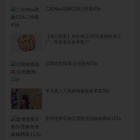
二佐Nisa花嫁COS三件套45p
【每日更新】低价转让UV写真喷绘加工
厂，带全套设备和客户
过期米线线喵 白色旗袍22p
羊大真人大凤凤鸣春晓毒苹果38p
梨瑾瑾黄豆粉白雪姬吉他妹妹网袜117p