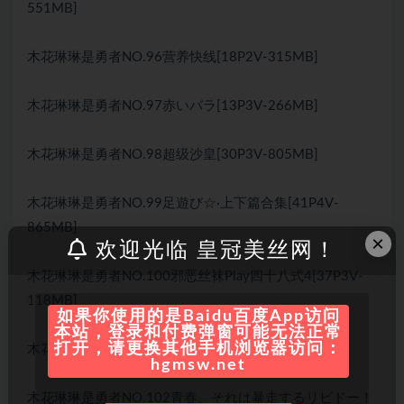
551MB]
木花琳琳是勇者NO.96营养快线[18P2V-315MB]
木花琳琳是勇者NO.97赤いバラ[13P3V-266MB]
木花琳琳是勇者NO.98超级沙皇[30P3V-805MB]
木花琳琳是勇者NO.99足遊び☆·上下篇合集[41P4V-
865MB]
×
欢迎光临 皇冠美丝网！
木花琳琳是勇者NO.100邪恶丝袜Play四十八式4[37P3V-
118MB]
如果你使用的是Baidu百度App访问
本站，登录和付费弹窗可能无法正常
打开，请更换其他手机浏览器访问：
木花琳琳是勇者NO.101金刚[31P1V-227MB]
hgmsw.net
木花琳琳是勇者NO.102青春、それは暴走するリビドー！