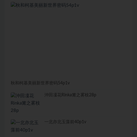
秋和柯基美丽新世界密码54p1v
沖田凜花Rinka篝之雾枝28p
一北亦北玉藻前40p1v