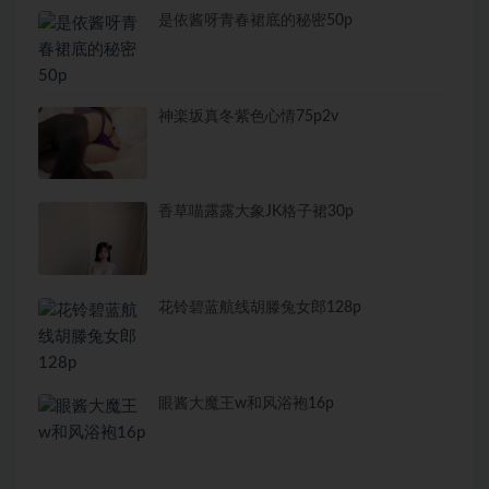
是依酱呀青春裙底的秘密50p
神楽坂真冬紫色心情75p2v
香草喵露露大象JK格子裙30p
花铃碧蓝航线胡滕兔女郎128p
眼酱大魔王w和风浴袍16p