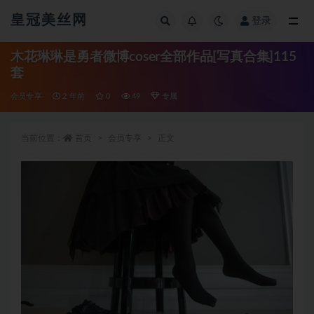
皇冠美丝网
登录
全部
木花琳琳是勇者微博coser全部作品[写真合集]115
套
会员专享
2 年前
0
49
专属
当前位置：
首页
会员专享
正文