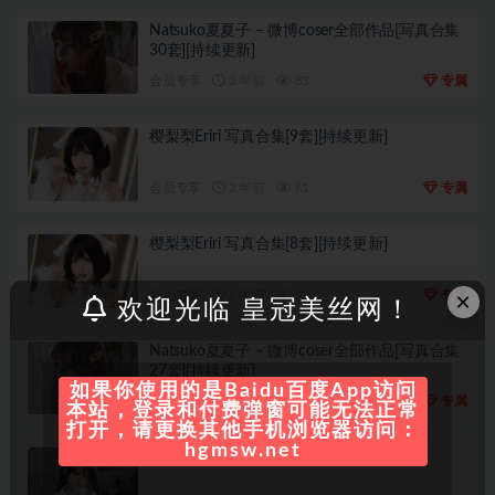
Natsuko夏夏子 – 微博coser全部作品[写真合集
30套][持续更新]
会员专享
2 年前
83
专属
樱梨梨Eriri 写真合集[9套][持续更新]
会员专享
2 年前
61
专属
樱梨梨Eriri 写真合集[8套][持续更新]
×
会员专享
2 年前
226
专属
欢迎光临 皇冠美丝网！
Natsuko夏夏子 – 微博coser全部作品[写真合集
27套][持续更新]
如果你使用的是Baidu百度App访问
会员专享
2 年前
51
专属
本站，登录和付费弹窗可能无法正常
打开，请更换其他手机浏览器访问：
hgmsw.net
rua阮阮 写真合集[10套][持续更新]