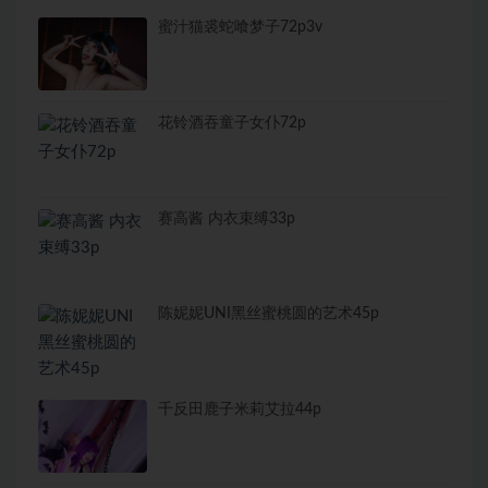
蜜汁猫裘蛇喰梦子72p3v
花铃酒吞童子女仆72p
赛高酱 内衣束缚33p
陈妮妮UNI黑丝蜜桃圆的艺术45p
千反田鹿子米莉艾拉44p