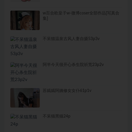
w百合欧皇子w-微博coser全部作品[写真合
集]
不呆猫温泉古风人妻自摄53p3v
阿半今天很开心杀生院祈荒23p2v
苏嫣嫣阿姨修女女仆61p1v
不呆猫黑猫24p