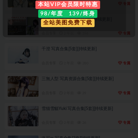
会员专享
2 年前
68
专属
本站VIP会员限时特惠
98/年度 139/终身
徐珺大哥 微密圈合集[18套][持续更新]
全站美图免费下载
会员专享
2 年前
196
专属
千澄 写真合集[5套][持续更新]
会员专享
2 年前
280
专属
三無人型 写真资源合集[5套][持续更新]
会员专享
2 年前
29
专属
雪猫雪貓Yuki 写真合集[5套][持续更新]
会员专享
2 年前
26
专属