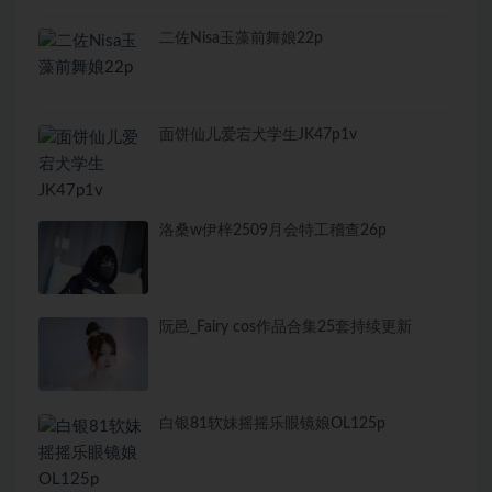
二佐Nisa玉藻前舞娘22p
面饼仙儿爱宕犬学生JK47p1v
洛桑w伊梓2509月会特工稽查26p
阮邑_Fairy cos作品合集25套持续更新
白银81软妹摇摇乐眼镜娘OL125p