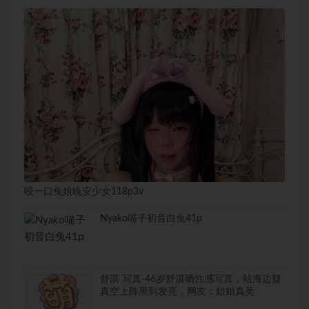
咬一口兔娘晚安少女118p3v
Nyako喵子初音白兔41p
舒淇 写真-46岁舒淇晒性感写真，站海边疑
真空上阵黑到发亮，网友：姐姐真美