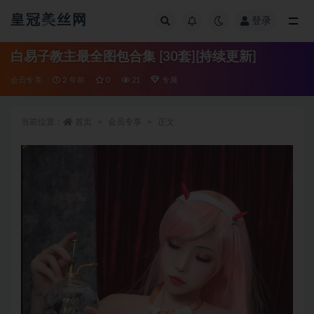
皇冠美丝网
登录
全部
白易子教主最全图包合集 [30套][持续更新]
会员专享
2 年前
0
21
专属
当前位置：
首页
会员专享
正文