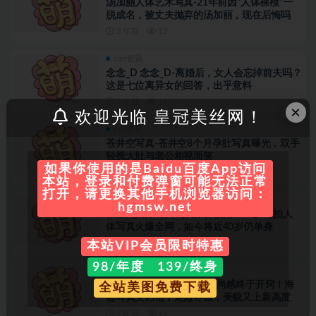
汤加丽人体艺术写真-21年前因“人体裸模”一
脱成名，被丈夫抛弃的汤加丽，现在后悔吗
2 年前
15
cos资讯
念念_D 念念_D-离婚后，女人会忘掉前夫吗？
这是七位离异女的回答，出乎意料
2 年前
15
×
欢迎光临 皇冠美丝网！
cos资讯
苍井空写真-苍井空8个月孕肚写真曝光，双手
轻抚大肚与老公相视而笑
如果你使用的是Baidu百度App访问
2 年前
13
本站，登录和付费弹窗可能无法正常
打开，请更换其他手机浏览器访问：
cos资讯
hgmsw.net
张筱雨人体写真-“裸模”张筱雨：22岁时拍人
体写真火爆全网，如今将近40岁仍单身
2 年前
13
本站VIP会员限时特惠
98/年度 139/终身
cos资讯
杨紫写真大片曝光-杨紫时尚感终于开窍！海
全站美图免费下载
边写真文艺范十足超养眼，美貌又上新高度
2 年前
19