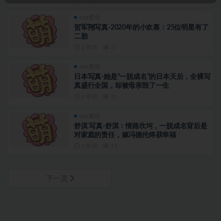
cos资讯
贺军翔写真-2020年的小欢喜：25位明星有了
二胎
2 年前
27
cos资讯
日本写真-她是”一脱成名”的日本天后，全裸写
真盛行全国，却被母亲毁了一生
2 年前
31
cos资讯
舒淇 写真-舒淇：情路坎坷，一脱成名背后是
对家庭的责任，嫁冯德伦终获幸福
2 年前
13
下一页