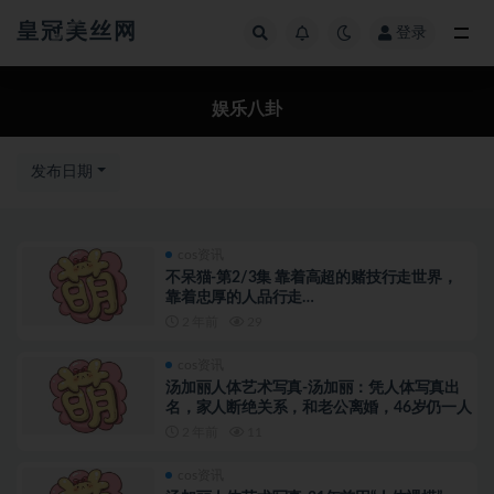
皇冠美丝网
登录
全部
娱乐八卦
发布日期
cos资讯
不呆猫-第2/3集 靠着高超的赌技行走世界，
靠着忠厚的人品行走…
2 年前
29
cos资讯
汤加丽人体艺术写真-汤加丽：凭人体写真出
名，家人断绝关系，和老公离婚，46岁仍一人
2 年前
11
cos资讯