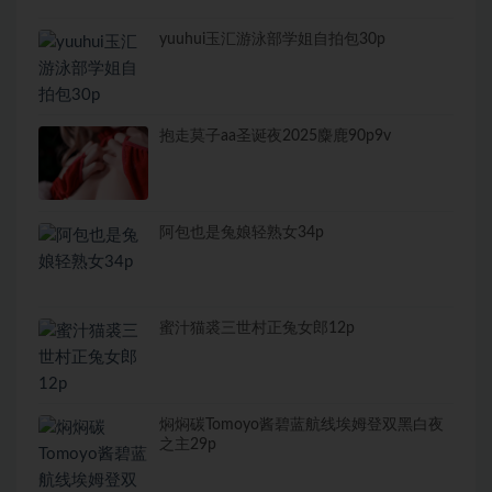
yuuhui玉汇游泳部学姐自拍包30p
抱走莫子aa圣诞夜2025麋鹿90p9v
阿包也是兔娘轻熟女34p
蜜汁猫裘三世村正兔女郎12p
焖焖碳Tomoyo酱碧蓝航线埃姆登双黑白夜
之主29p