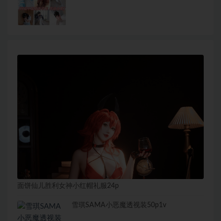
面饼仙儿胜利女神小红帽礼服24p
雪琪SAMA小恶魔透视装50p1v