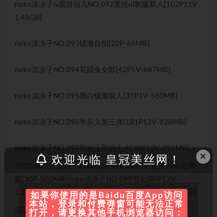
rioko凉凉子&面饼仙儿NO.092黑丝ol制服双人[102P11V-
1.45GB]
rioko凉凉子NO.093镇海自拍[20P-66MB]
rioko凉凉子NO.094花园兔女郎[42P5V-687MB]
rioko凉凉子NO.095黑白镇海双人[35P1V-560MB]
rioko凉凉子NO.096牛头人第三弹[181P12V-928MB]
rioko凉凉子NO.097和女上司的七夕[30P10V-791MB]
×
欢迎光临 皇冠美丝网！
2022.10.1日更新：rioko凉凉子NO.098人妻的一天-公司
篇[30P-502MB]rioko凉凉子NO.099雪女[80P13V-
2.27GB]rioko凉凉子NO.100柴郡冰雪公主[40P-376MB]
如果你使用的是Baidu百度App访问
本站，登录和付费弹窗可能无法正常
2023.1.3更新
打开，请更换其他手机浏览器访问：