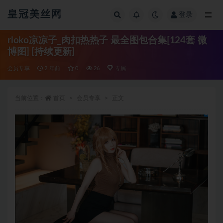
皇冠美丝网
登录
全部
rioko凉凉子_肉扣热热子 最全图包合集[124套 微
博图] [持续更新]
会员专享
2 年前
0
26
专属
当前位置：
首页
会员专享
正文