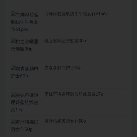
白烨烨碧蓝航线牛牛色女仆61p6v
桃之啾啾恶堕魅魔30p
虎森森触白护士60p
雯妹不讲道理碧蓝航线黛朵17p
蜜汁猫裘民宿女仆50p