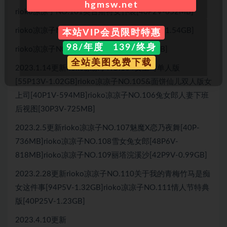
hgmsw.net
rioko凉凉子NO.101奥古斯特女仆装[40P2V-652MB]
rioko凉凉子NO.102杀生院膝皮女仆[41P4V-1.54GB]
本站VIP会员限时特惠
98/年度 139/终身
rioko凉凉子NO.103圣诞兔[30P12V-938MB]
全站美图免费下载
2023.1.14更新rioko凉凉子NO.104女上司单人版
[55P13V-1.02GB]rioko凉凉子NO.105&面饼仙儿双人版女
上司[40P1V-594MB]rioko凉凉子NO.106兔女郎人妻下班
后视图[30P3V-725MB]
2023.2.5更新rioko凉凉子NO.107魅魔X恋乃夜舞[40P-
736MB]rioko凉凉子NO.108雪女兔女郎[48P6V-
818MB]rioko凉凉子NO.109丽塔浣溪沙[42P9V-0.99GB]
2023.2.28更新rioko凉凉子NO.110关于我的青梅竹马是痴
女这件事[94P5V-1.32GB]rioko凉凉子NO.111情人节特典
版[40P25V-1.23GB]
2023.4.10更新