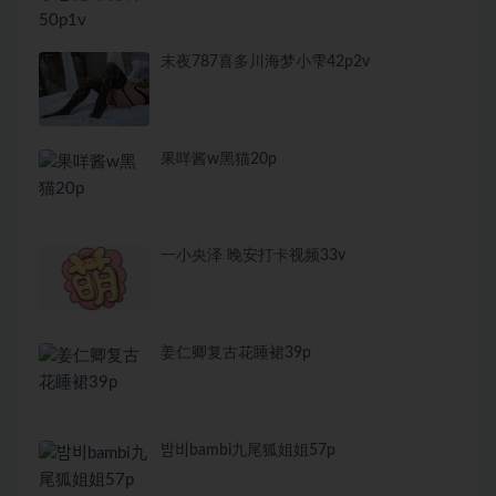
末夜787喜多川海梦小雫42p2v
果咩酱w黑猫20p
一小央泽 晚安打卡视频33v
姜仁卿复古花睡裙39p
밤비bambi九尾狐姐姐57p