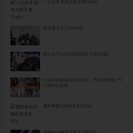
一小央泽 助理入职手册51p4v
狐洛洛子月之伊布45p
阿九从不咕咕交错战线杜兰德尔62p
九曲Jean镇海及大凤机车、大凤打歌服人气
COS作品合集
鹿野希秋日咖啡色毛衣35p
水淼aqua崩坏卡芙卡泳装92p