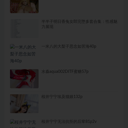
半半子明日香兔女郎完堕多套合集：性感魅
力展现
一米八的大梨子思念如苦海40p
水淼aqua002DITF蜜糖57p
桜井宁宁埃及猫娘132p
桜井宁宁无法抗拒的后辈81p2v