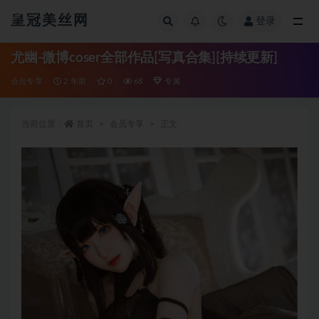
皇冠美丝网
登录
全部
尤幽-微博coser全部作品[写真合集][持续更新]
会员专享
2 年前
0
68
专属
当前位置：
首页
会员专享
正文