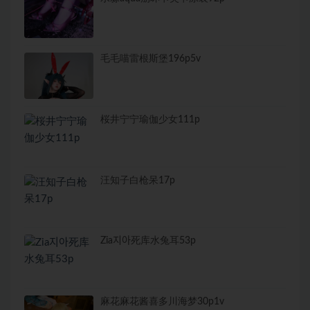
毛毛喵雷根斯堡196p5v
桜井宁宁瑜伽少女111p
汪知子白枪呆17p
Zia지아死库水兔耳53p
麻花麻花酱喜多川海梦30p1v