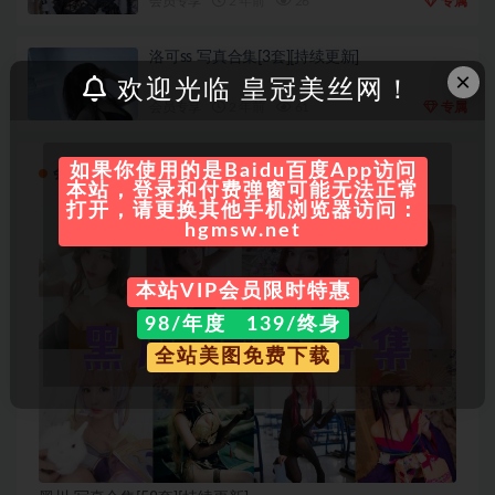
会员专享
2 年前
26
专属
洛可ss 写真合集[3套][持续更新]
×
欢迎光临 皇冠美丝网！
会员专享
2 年前
61
专属
如果你使用的是Baidu百度App访问
会员专享
本站，登录和付费弹窗可能无法正常
打开，请更换其他手机浏览器访问：
hgmsw.net
本站VIP会员限时特惠
98/年度 139/终身
全站美图免费下载