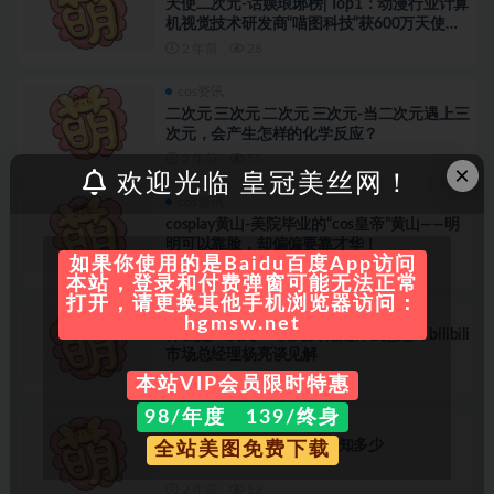
天使二次元-话娱琅琊榜| Top1：动漫行业计算
机视觉技术研发商“喵图科技”获600万天使轮
融资；二次元垂直电商平台“幻幻”获种子轮融
2 年前
28
资
cos资讯
二次元 三次元 二次元 三次元-当二次元遇上三
次元，会产生怎样的化学反应？
2 年前
55
×
欢迎光临 皇冠美丝网！
cos资讯
cosplay黄山-美院毕业的“cos皇帝”黄山——明
明可以靠脸，却偏偏要靠才华！
如果你使用的是Baidu百度App访问
2 年前
61
本站，登录和付费弹窗可能无法正常
打开，请更换其他手机浏览器访问：
cos资讯
hgmsw.net
什么是二次元-二次元文化是什么意思？bilibili
市场总经理杨亮谈见解
2 年前
15
本站VIP会员限时特惠
98/年度 139/终身
cos资讯
什么是二次元-二次元常识知多少
全站美图免费下载
2 年前
12